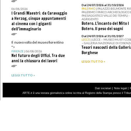
Dal 24/07/2026 al 31/10/2026
PALERMO
| PALAZZO BELMONTE RIS
06/08/2026
PALERMO I PARCO ARCHEOLOGICO 
I Grandi Maestri: da Caravaggio
PAESAGGISTICO VALLE DEI TEMPLI -
a Herzog, cinque appuntamenti
AGRIGENTO
Botero. L’incanto del Mito I
al cinema con i giganti
Botero. Il peso dei sogni
dell'immaginario
Dal 24/07/2026 al 31/01/2027
LECCE
| LECCE – MUSEO MUST I CO
Il nuovo volto del museo fiorentino
– GALLERIA NAZIONALE DI COSENZ
Tesori nascosti della Galleri
">
FIRENZE
| 06/08/2026
Borghese
Nel futuro degli Uffizi. Tra due
anni la chiusura dei lavori
LEGGI TUTTO >
LEGGI TUTTO >
|
|
Dati societari
Note legali
ARTE.it è una testata giornalistica online iscritta al Registro della Stampa presso il Trib