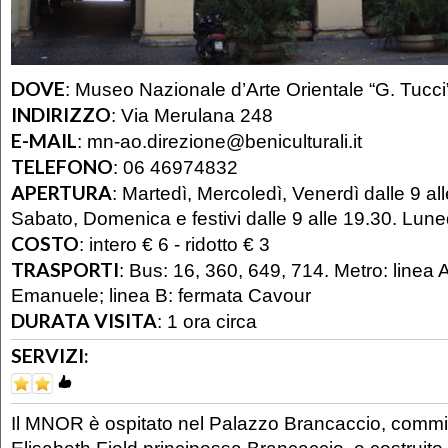
DOVE
:
Museo Nazionale d’Arte Orientale “G. Tucci
INDIRIZZO
:
Via Merulana 248
E-MAIL
:
mn-ao.direzione@beniculturali.it
TELEFONO
:
06 46974832
APERTURA
:
Martedì, Mercoledì, Venerdì dalle 9 all
Sabato, Domenica e festivi dalle 9 alle 19.30. Lune
COSTO
:
intero € 6 - ridotto € 3
TRASPORTI
:
Bus: 16, 360, 649, 714. Metro: linea A
Emanuele; linea B: fermata Cavour
DURATA VISITA
:
1 ora circa
SERVIZI:
Il MNOR è ospitato nel Palazzo Brancaccio, comm
Elisabeth Field principessa Brancaccio, e costruito