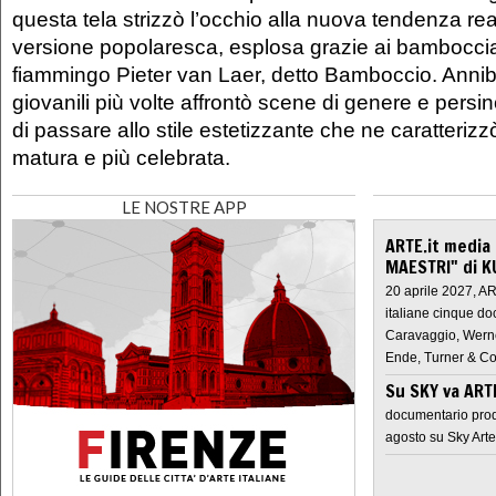
questa tela strizzò l’occhio alla nuova tendenza real
versione popolaresca, esplosa grazie ai bamboccian
fiammingo Pieter van Laer, detto Bamboccio. Anniba
giovanili più volte affrontò scene di genere e persi
di passare allo stile estetizzante che ne caratteriz
matura e più celebrata.
LE NOSTRE APP
ARTE.it media
MAESTRI" di K
20 aprile 2027, A
italiane cinque do
Caravaggio, Werne
Ende, Turner & Co
Su SKY va AR
documentario prod
agosto su Sky Arte