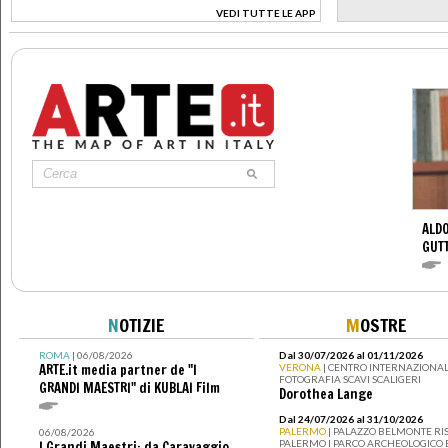
VEDI TUTTE LE APP
>
ALDO
GUT
N
OTIZIE
M
OSTRE
ROMA
| 06/08/2026
Dal 30/07/2026 al 01/11/2026
ARTE.it media partner de "I
VERONA
| CENTRO INTERNAZIONAL
FOTOGRAFIA SCAVI SCALIGERI
GRANDI MAESTRI" di KUBLAI Film
Dorothea Lange
Dal 24/07/2026 al 31/10/2026
PALERMO
| PALAZZO BELMONTE RIS
06/08/2026
PALERMO I PARCO ARCHEOLOGICO 
I Grandi Maestri: da Caravaggio