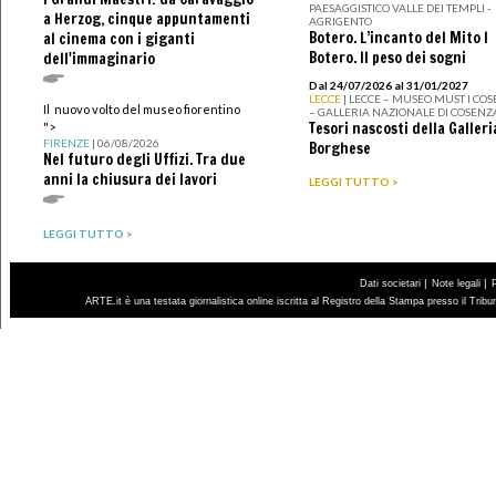
PAESAGGISTICO VALLE DEI TEMPLI -
a Herzog, cinque appuntamenti
AGRIGENTO
Botero. L’incanto del Mito I
al cinema con i giganti
Botero. Il peso dei sogni
dell'immaginario
Dal 24/07/2026 al 31/01/2027
LECCE
| LECCE – MUSEO MUST I CO
Il nuovo volto del museo fiorentino
– GALLERIA NAZIONALE DI COSENZ
Tesori nascosti della Galleri
">
FIRENZE
| 06/08/2026
Borghese
Nel futuro degli Uffizi. Tra due
anni la chiusura dei lavori
LEGGI TUTTO >
LEGGI TUTTO >
|
|
Dati societari
Note legali
ARTE.it è una testata giornalistica online iscritta al Registro della Stampa presso il Trib