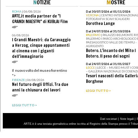
N
OTIZIE
M
OSTRE
ROMA
| 06/08/2026
Dal 30/07/2026 al 01/11/2026
ARTE.it media partner de "I
VERONA
| CENTRO INTERNAZIONAL
FOTOGRAFIA SCAVI SCALIGERI
GRANDI MAESTRI" di KUBLAI Film
Dorothea Lange
Dal 24/07/2026 al 31/10/2026
PALERMO
| PALAZZO BELMONTE RIS
06/08/2026
PALERMO I PARCO ARCHEOLOGICO 
I Grandi Maestri: da Caravaggio
PAESAGGISTICO VALLE DEI TEMPLI -
a Herzog, cinque appuntamenti
AGRIGENTO
Botero. L’incanto del Mito I
al cinema con i giganti
Botero. Il peso dei sogni
dell'immaginario
Dal 24/07/2026 al 31/01/2027
LECCE
| LECCE – MUSEO MUST I CO
Il nuovo volto del museo fiorentino
– GALLERIA NAZIONALE DI COSENZ
Tesori nascosti della Galleri
">
FIRENZE
| 06/08/2026
Borghese
Nel futuro degli Uffizi. Tra due
anni la chiusura dei lavori
LEGGI TUTTO >
LEGGI TUTTO >
|
|
Dati societari
Note legali
ARTE.it è una testata giornalistica online iscritta al Registro della Stampa presso il Trib