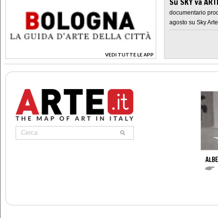
Su SKY va AR
documentario prod
agosto su Sky Arte
VEDI TUTTE LE APP
>
ALBE