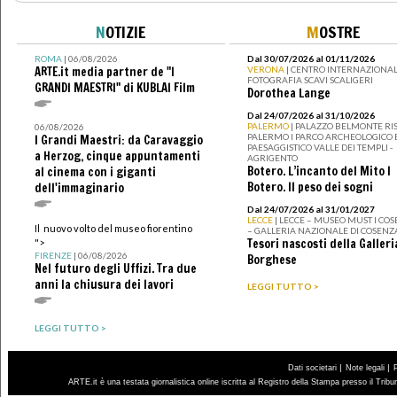
N
OTIZIE
M
OSTRE
ROMA
| 06/08/2026
Dal 30/07/2026 al 01/11/2026
ARTE.it media partner de "I
VERONA
| CENTRO INTERNAZIONAL
FOTOGRAFIA SCAVI SCALIGERI
GRANDI MAESTRI" di KUBLAI Film
Dorothea Lange
Dal 24/07/2026 al 31/10/2026
PALERMO
| PALAZZO BELMONTE RIS
06/08/2026
PALERMO I PARCO ARCHEOLOGICO 
I Grandi Maestri: da Caravaggio
PAESAGGISTICO VALLE DEI TEMPLI -
a Herzog, cinque appuntamenti
AGRIGENTO
Botero. L’incanto del Mito I
al cinema con i giganti
Botero. Il peso dei sogni
dell'immaginario
Dal 24/07/2026 al 31/01/2027
LECCE
| LECCE – MUSEO MUST I CO
Il nuovo volto del museo fiorentino
– GALLERIA NAZIONALE DI COSENZ
Tesori nascosti della Galleri
">
FIRENZE
| 06/08/2026
Borghese
Nel futuro degli Uffizi. Tra due
anni la chiusura dei lavori
LEGGI TUTTO >
LEGGI TUTTO >
|
|
Dati societari
Note legali
ARTE.it è una testata giornalistica online iscritta al Registro della Stampa presso il Trib