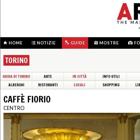
HOME
NOTIZIE
GUIDE
MOSTRE
F
TORINO
GUIDA DI TORINO
ARTE
IN CITTÀ
INFO UTILI
ALBERGHI
RISTORANTI
LOCALI
SHOPPING
LI
CAFFÈ FIORIO
CENTRO