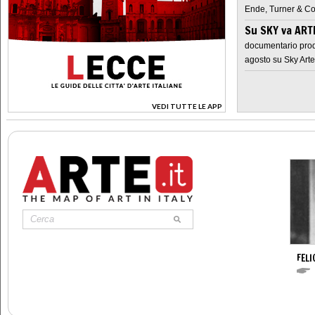
Ende, Turner & Co
Su SKY va AR
documentario prod
agosto su Sky Arte
VEDI TUTTE LE APP
>
FELI