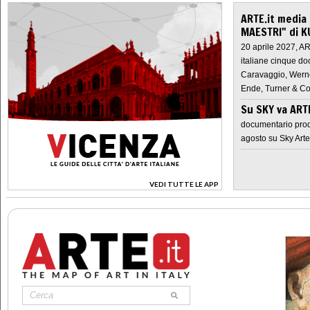
ARTE.it media
MAESTRI" di K
20 aprile 2027, A
italiane cinque do
Caravaggio, Werne
Ende, Turner & Co
Su SKY va AR
documentario prod
agosto su Sky Arte
VEDI TUTTE LE APP
>