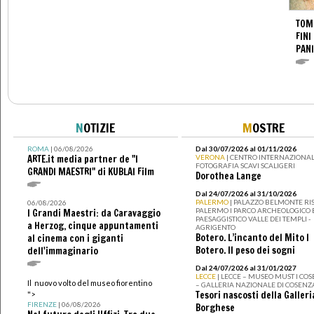
TOM
FINI
PANI
N
OTIZIE
M
OSTRE
ROMA
| 06/08/2026
Dal 30/07/2026 al 01/11/2026
ARTE.it media partner de "I
VERONA
| CENTRO INTERNAZIONAL
FOTOGRAFIA SCAVI SCALIGERI
GRANDI MAESTRI" di KUBLAI Film
Dorothea Lange
Dal 24/07/2026 al 31/10/2026
PALERMO
| PALAZZO BELMONTE RIS
06/08/2026
PALERMO I PARCO ARCHEOLOGICO 
I Grandi Maestri: da Caravaggio
PAESAGGISTICO VALLE DEI TEMPLI -
a Herzog, cinque appuntamenti
AGRIGENTO
Botero. L’incanto del Mito I
al cinema con i giganti
Botero. Il peso dei sogni
dell'immaginario
Dal 24/07/2026 al 31/01/2027
LECCE
| LECCE – MUSEO MUST I CO
Il nuovo volto del museo fiorentino
– GALLERIA NAZIONALE DI COSENZ
Tesori nascosti della Galleri
">
FIRENZE
| 06/08/2026
Borghese