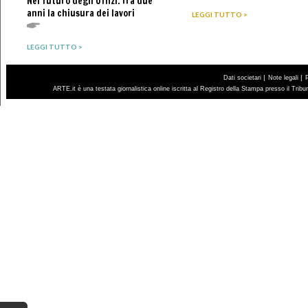
Nel futuro degli Uffizi. Tra due
anni la chiusura dei lavori
LEGGI TUTTO >
LEGGI TUTTO >
|
|
Dati societari
Note legali
ARTE.it è una testata giornalistica online iscritta al Registro della Stampa presso il Trib