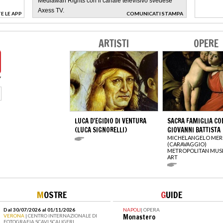
Mediawan Rights con il canale televisivo svedese
Axess TV.
E LE APP
COMUNICATI STAMPA
>
ARTISTI
OPERE
LUCA D'EGIDIO DI VENTURA
SACRA FAMIGLIA CO
(LUCA SIGNORELLI)
GIOVANNI BATTISTA
MICHELANGELO MERI
(CARAVAGGIO)
METROPOLITAN MUS
ART
M
OSTRE
G
UIDE
Dal 30/07/2026 al 01/11/2026
NAPOLI
|
OPERA
VERONA
| CENTRO INTERNAZIONALE DI
Monastero
FOTOGRAFIA SCAVI SCALIGERI