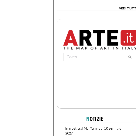
VEDI TUTT
>
N
OTIZIE
In mostra al MarTa fino al 10 gennaio
2027