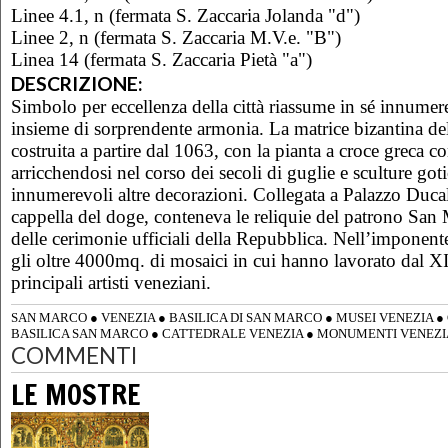
Linee 4.1, n (fermata S. Zaccaria Jolanda "d")
Linee 2, n (fermata S. Zaccaria M.V.e. "B")
Linea 14 (fermata S. Zaccaria Pietà "a")
DESCRIZIONE:
Simbolo per eccellenza della città riassume in sé innumerev
insieme di sorprendente armonia. La matrice bizantina dell
costruita a partire dal 1063, con la pianta a croce greca 
arricchendosi nel corso dei secoli di guglie e sculture goti
innumerevoli altre decorazioni. Collegata a Palazzo Ducale
cappella del doge, conteneva le reliquie del patrono San 
delle cerimonie ufficiali della Repubblica. Nell’imponen
gli oltre 4000mq. di mosaici in cui hanno lavorato dal XII
principali artisti veneziani.
SAN MARCO
●
VENEZIA
●
BASILICA DI SAN MARCO
●
MUSEI VENEZIA
●
BASILICA SAN MARCO
●
CATTEDRALE VENEZIA
●
MONUMENTI VENEZI
COMMENTI
LE MOSTRE