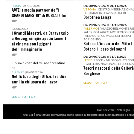
ROMA
| 06/08/2026
Dal 30/07/2026 al 01/11/2026
ARTE.it media partner de "I
VERONA
| CENTRO INTERNAZIONAL
FOTOGRAFIA SCAVI SCALIGERI
GRANDI MAESTRI" di KUBLAI Film
Dorothea Lange
Dal 24/07/2026 al 31/10/2026
PALERMO
| PALAZZO BELMONTE RIS
06/08/2026
PALERMO I PARCO ARCHEOLOGICO 
I Grandi Maestri: da Caravaggio
PAESAGGISTICO VALLE DEI TEMPLI -
a Herzog, cinque appuntamenti
AGRIGENTO
Botero. L’incanto del Mito I
al cinema con i giganti
Botero. Il peso dei sogni
dell'immaginario
Dal 24/07/2026 al 31/01/2027
LECCE
| LECCE – MUSEO MUST I CO
Il nuovo volto del museo fiorentino
– GALLERIA NAZIONALE DI COSENZ
Tesori nascosti della Galleri
">
FIRENZE
| 06/08/2026
Borghese
Nel futuro degli Uffizi. Tra due
anni la chiusura dei lavori
LEGGI TUTTO >
LEGGI TUTTO >
|
|
Dati societari
Note legali
ARTE.it è una testata giornalistica online iscritta al Registro della Stampa presso il Trib