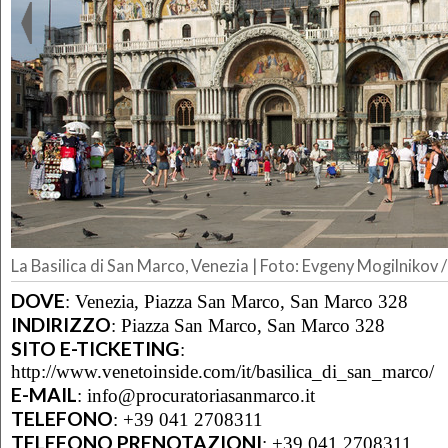
La Basilica di San Marco, Venezia | Foto: Evgeny Mogilnikov
DOVE
:
Venezia, Piazza San Marco, San Marco 328
INDIRIZZO
:
Piazza San Marco, San Marco 328
SITO E-TICKETING
:
http://www.venetoinside.com/it/basilica_di_san_marco/
E-MAIL
:
info@procuratoriasanmarco.it
TELEFONO
:
+39 041 2708311
TELEFONO PRENOTAZIONI
:
+39 041 2708311