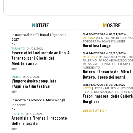
N
OTIZIE
M
OSTRE
Dal 30/07/2026 al 01/11/2026
In mostra al MarTa fino al 10 gennaio
VERONA
| CENTRO INTERNAZIONAL
2027
FOTOGRAFIA SCAVI SCALIGERI
">
Dorothea Lange
TARANTO
| 04/08/2026
Essere atleti nel mondo antico. A
Dal 24/07/2026 al 31/10/2026
PALERMO
| PALAZZO BELMONTE RIS
Taranto, per i Giochi del
PALERMO I PARCO ARCHEOLOGICO 
Mediterraneo
PAESAGGISTICO VALLE DEI TEMPLI -
AGRIGENTO
Botero. L’incanto del Mito I
Botero. Il peso dei sogni
UDINE
| 01/08/2026
L'Impero Assiro conquista
Dal 24/07/2026 al 31/01/2027
l'Aquileia Film Festival
LECCE
| LECCE – MUSEO MUST I CO
– GALLERIA NAZIONALE DI COSENZ
Tesori nascosti della Galleri
In mostra da ottobre al Museo degli
Borghese
Innocenti
">
LEGGI TUTTO >
FIRENZE
| 31/07/2026
Artemisia a Firenze, il racconto
della rinascita