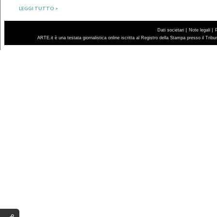
LEGGI TUTTO >
|
|
Dati societari
Note legali
ARTE.it è una testata giornalistica online iscritta al Registro della Stampa presso il Trib