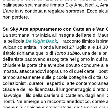
palinsesto settimanale firmato Sky Arte, Netflix, A
L’arte in tv continua a regalare sorprese. Ecco alc
non perdere.
Su Sky Arte appuntamento con Cattelan e Van
La settimana in tv inizia all’insegna dell’arte di Mau
la pellicola
Be Right Back
,
il racconto filmico ispira
vulcanico artista, in onda lunedì 27 luglio alle 14.30
Il titolo richiama quello di
Torno subito
, una delle p
dell’artista padovano escogitata nel giorno in cui l’a
chiudere la porta che avrebbe dovuto condurre alla
mostra, attaccandovi sopra uno di quei cartelli post
temporaneamente sulle piccole botteghe di città. Con
collezionisti, curatori, esperti di arte contemporanea
Giada e dell'ex fidanzata, il lungometraggio dirett
riavvolge il filo della carriera di Cattelan, dagli anni 
nostri. Ne emerge un racconto aneddotico, corale a
opere più iconiche e provocatorie, da
La nona ora 