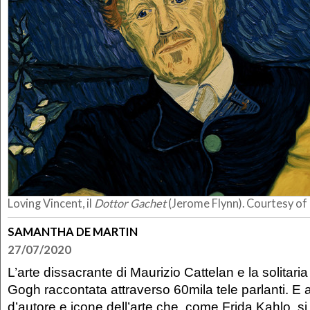
Loving Vincent, il
Dottor Gachet
(Jerome Flynn). Courtesy of
SAMANTHA DE MARTIN
27/07/2020
L’arte dissacrante di Maurizio Cattelan e la solitaria
Gogh raccontata attraverso 60mila tele parlanti. E
d’autore e icone dell’arte che, come Frida Kahlo, si