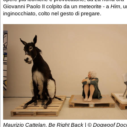
Giovanni Paolo II colpito da un meteorite - a
Him
, u
inginocchiato, colto nel gesto di pregare.
Maurizio Cattelan. Be Right Back | © Dogwoof Docu