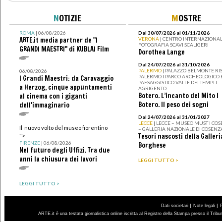
N
OTIZIE
M
OSTRE
ROMA
| 06/08/2026
Dal 30/07/2026 al 01/11/2026
ARTE.it media partner de "I
VERONA
| CENTRO INTERNAZIONAL
FOTOGRAFIA SCAVI SCALIGERI
GRANDI MAESTRI" di KUBLAI Film
Dorothea Lange
Dal 24/07/2026 al 31/10/2026
PALERMO
| PALAZZO BELMONTE RIS
06/08/2026
PALERMO I PARCO ARCHEOLOGICO 
I Grandi Maestri: da Caravaggio
PAESAGGISTICO VALLE DEI TEMPLI -
a Herzog, cinque appuntamenti
AGRIGENTO
Botero. L’incanto del Mito I
al cinema con i giganti
Botero. Il peso dei sogni
dell'immaginario
Dal 24/07/2026 al 31/01/2027
LECCE
| LECCE – MUSEO MUST I CO
Il nuovo volto del museo fiorentino
– GALLERIA NAZIONALE DI COSENZ
Tesori nascosti della Galleri
">
FIRENZE
| 06/08/2026
Borghese
Nel futuro degli Uffizi. Tra due
anni la chiusura dei lavori
LEGGI TUTTO >
LEGGI TUTTO >
|
|
Dati societari
Note legali
ARTE.it è una testata giornalistica online iscritta al Registro della Stampa presso il Trib