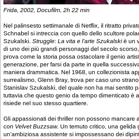
Frida, 2002, Docufilm, 2h 22 min
Nel palinsesto settimanale di Netflix, il ritratto privat
Schnabel si intreccia con quello dello scultore pol
Szukalski.
Struggle: La vita e l'arte Szukalski
è un v
di uno dei più grandi personaggi del secolo scorso
prova come la storia possa ostacolare il genio artis
generazione, per farsi da parte in quella successiva
maniera drammatica. Nel 1968, un collezionista ap
surrealismo, Glenn Bray, trova per caso uno strano 
Stanislav Szukalski, del quale non ha mai sentito p
tuttavia che questo genio da tempo dimenticato è 
risiede nel suo stesso quartiere.
Gli appassionati dei thriller non possono mancare
con
Velvet Buzzsaw.
Un temuto critico, una gelida g
un’ambiziosa assistente si impossessano dei dipinti