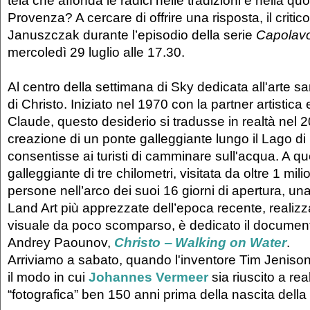
tela che affonda le radici nelle tradizioni e nella quo
Provenza? A cercare di offrire una risposta, il crit
Januszczak durante l’episodio della serie
Capolavo
mercoledì 29 luglio alle 17.30.
Al centro della settimana di Sky dedicata all'arte s
di Christo. Iniziato nel 1970 con la partner artistica
Claude, questo desiderio si tradusse in realtà nel 
creazione di un ponte galleggiante lungo il Lago di
consentisse ai turisti di camminare sull'acqua. A q
galleggiante di tre chilometri, visitata da oltre 1 mi
persone nell’arco dei suoi 16 giorni di apertura, una
Land Art più apprezzate dell’epoca recente, realizzat
visuale da poco scomparso, è dedicato il documenta
Andrey Paounov,
Christo ‒ Walking on Water
.
Arriviamo a sabato, quando l'inventore Tim Jenison
il modo in cui
Johannes Vermeer
sia riuscito a rea
“fotografica” ben 150 anni prima della nascita della 