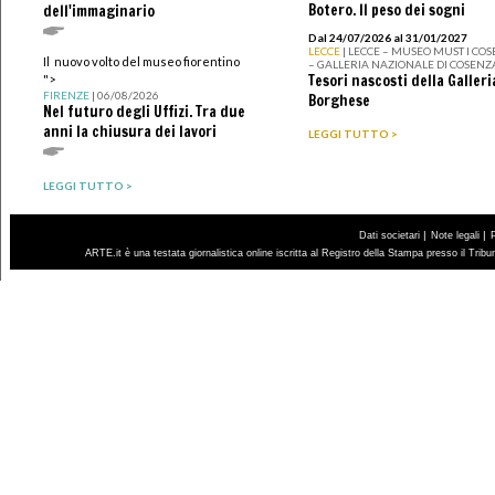
Botero. Il peso dei sogni
dell'immaginario
Dal 24/07/2026 al 31/01/2027
LECCE
| LECCE – MUSEO MUST I CO
Il nuovo volto del museo fiorentino
– GALLERIA NAZIONALE DI COSENZ
Tesori nascosti della Galleri
">
FIRENZE
| 06/08/2026
Borghese
Nel futuro degli Uffizi. Tra due
anni la chiusura dei lavori
LEGGI TUTTO >
LEGGI TUTTO >
|
|
Dati societari
Note legali
ARTE.it è una testata giornalistica online iscritta al Registro della Stampa presso il Trib