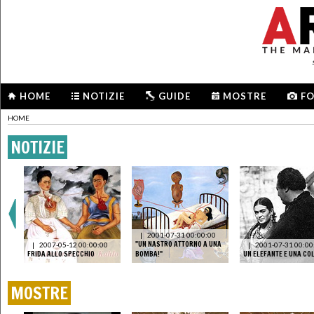
HOME
NOTIZIE
GUIDE
MOSTRE
F
HOME
NOTIZIE
 "I
|
2001-07-31 00:00:00
AI
"UN NASTRO ATTORNO A UNA
|
2007-05-12 00:00:00
|
2001-07-31 00:00
FRIDA ALLO SPECCHIO
BOMBA!"
UN ELEFANTE E UNA C
MOSTRE