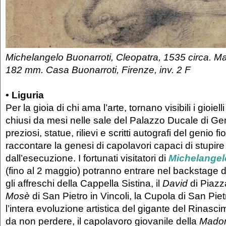
Michelangelo Buonarroti, Cleopatra, 1535 circa. Ma
182 mm. Casa Buonarroti, Firenze, inv. 2 F
•
Liguria
Per la gioia di chi ama l’arte, tornano visibili i gioiel
chiusi da mesi nelle sale del Palazzo Ducale di G
preziosi, statue, rilievi e scritti autografi del genio 
raccontare la genesi di capolavori capaci di stupire
dall’esecuzione. I fortunati visitatori di
Michelangelo
(fino al 2 maggio) potranno entrare nel backstage 
gli affreschi della Cappella Sistina, il
David
di Piazza
Mosè
di San Pietro in Vincoli, la Cupola di San Piet
l’intera evoluzione artistica del gigante del Rinascim
da non perdere, il capolavoro giovanile della
Madon