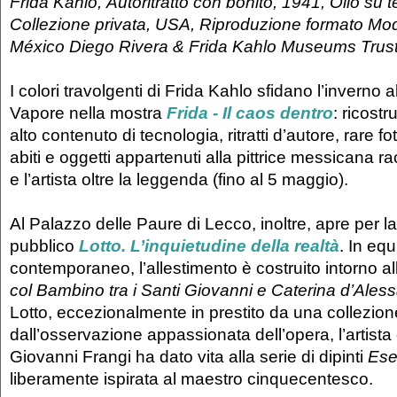
Frida Kahlo, Autoritratto con bonito, 1941, Olio su t
Collezione privata, USA, Riproduzione formato Mod
México Diego Rivera & Frida Kahlo Museums Trust
I colori travolgenti di Frida Kahlo sfidano l’inverno 
Vapore nella mostra
Frida - Il caos dentro
: ricost
alto contenuto di tecnologia, ritratti d’autore, rare fo
abiti e oggetti appartenuti alla pittrice messicana 
e l’artista oltre la leggenda (fino al 5 maggio).
Al Palazzo delle Paure di Lecco, inoltre, apre per la
pubblico
Lotto. L’inquietudine della realtà
. In equ
contemporaneo, l’allestimento è costruito intorno al
col Bambino tra i Santi Giovanni e Caterina d’Ales
Lotto, eccezionalmente in prestito da una collezion
dall’osservazione appassionata dell’opera, l’artis
Giovanni Frangi ha dato vita alla serie di dipinti
Eser
liberamente ispirata al maestro cinquecentesco.