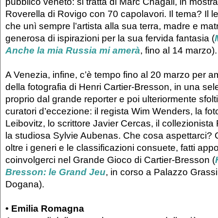
pubblico veneto: si tratta di Marc Chagall, in mostr
Roverella di Rovigo con 70 capolavori. Il tema? Il 
che unì sempre l’artista alla sua terra, madre e m
generosa di ispirazioni per la sua fervida fantasia (
Anche la mia Russia mi amerà
, fino al 14 marzo)
A Venezia, infine, c’è tempo fino al 20 marzo per a
della fotografia di Henri Cartier-Bresson, in una se
proprio dal grande reporter e poi ulteriormente sfolt
curatori d’eccezione: il regista Wim Wenders, la fo
Leibovitz, lo scrittore Javier Cercas, il collezionist
la studiosa Sylvie Aubenas. Che cosa aspettarci? C
oltre i generi e le classificazioni consuete, fatti app
coinvolgerci nel Grande Gioco di Cartier-Bresson (
Bresson: le Grand Jeu
, in corso a Palazzo Grassi
Dogana).
•
Emilia Romagna