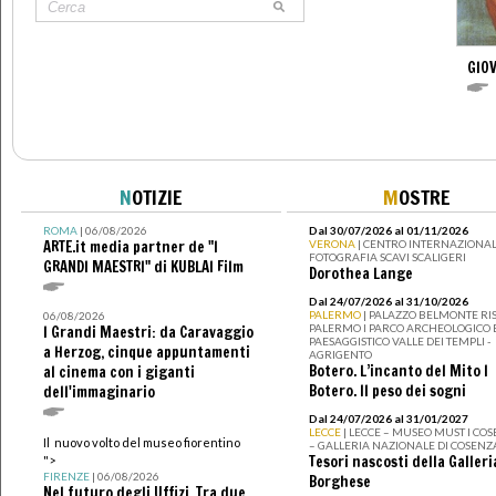
GIOV
N
OTIZIE
M
OSTRE
ROMA
| 06/08/2026
Dal 30/07/2026 al 01/11/2026
ARTE.it media partner de "I
VERONA
| CENTRO INTERNAZIONAL
FOTOGRAFIA SCAVI SCALIGERI
GRANDI MAESTRI" di KUBLAI Film
Dorothea Lange
Dal 24/07/2026 al 31/10/2026
PALERMO
| PALAZZO BELMONTE RIS
06/08/2026
PALERMO I PARCO ARCHEOLOGICO 
I Grandi Maestri: da Caravaggio
PAESAGGISTICO VALLE DEI TEMPLI -
a Herzog, cinque appuntamenti
AGRIGENTO
Botero. L’incanto del Mito I
al cinema con i giganti
Botero. Il peso dei sogni
dell'immaginario
Dal 24/07/2026 al 31/01/2027
LECCE
| LECCE – MUSEO MUST I CO
Il nuovo volto del museo fiorentino
– GALLERIA NAZIONALE DI COSENZ
Tesori nascosti della Galleri
">
FIRENZE
| 06/08/2026
Borghese
Nel futuro degli Uffizi. Tra due