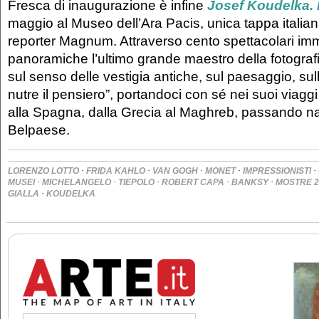
Fresca di inaugurazione è infine
Josef Koudelka. 
maggio al Museo dell’Ara Pacis, unica tappa italiana
reporter Magnum. Attraverso cento spettacolari im
panoramiche l’ultimo grande maestro della fotografi
sul senso delle vestigia antiche, sul paesaggio, sul
nutre il pensiero”, portandoci con sé nei suoi viagg
alla Spagna, dalla Grecia al Maghreb, passando na
Belpaese.
·
·
·
·
·
LORENZO LOTTO
FRIDA KAHLO
VAN GOGH
MONET
IMPRESSIONISTI
·
·
·
·
·
MUSEI
MICHELANGELO
TIEPOLO
ROBERT CAPA
BANKSY
MOSTRE 2
·
GIALLA
KOUDELKA