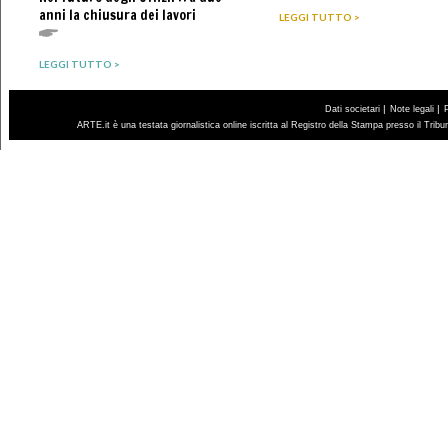
anni la chiusura dei lavori
LEGGI TUTTO >
LEGGI TUTTO >
|
|
Dati societari
Note legali
ARTE.it è una testata giornalistica online iscritta al Registro della Stampa presso il Trib