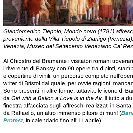
Giandomenico Tiepolo, Mondo novo (1791) affresc
proveniente dalla Villa Tiepolo di Zianigo (Venezia
Venezia, Museo del Settecento Veneziano Ca’ Re
Al Chiostro del Bramante i visitatori romani troveran
irriverente di Banksy con 90 opere tra dipinti, stampe
e copertine di vinili: un percorso completo nell’oper
writer di Bristol dal quale, per ovvie ragioni, mancan
Sono presenti in altre forme, tuttavia, le icone di 
da
Girl with a Ballon
a
Love is in the Air.
Il tutto a d
finestra affacciata sugli affreschi realizzati in Sant
da Raffaello, un altro immenso pittore di muri! (
Bank
Protest
, in calendario fino all'11 aprile).