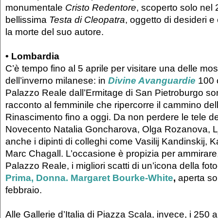
monumentale
Cristo Redentore
, scoperto solo nel 
bellissima
Testa di Cleopatra
, oggetto di desideri 
la morte del suo autore.
•
Lombardia
C’è tempo fino al 5 aprile per visitare una delle mos
dell’inverno milanese: in
Divine Avanguardie
100 c
Palazzo Reale dall’Ermitage di San Pietroburgo so
racconto al femminile che ripercorre il cammino de
Rinascimento fino a oggi. Da non perdere le tele de
Novecento Natalia Goncharova, Olga Rozanova, 
anche i dipinti di colleghi come Vasilij Kandinskij, 
Marc Chagall. L’occasione è propizia per ammirare
Palazzo Reale, i migliori scatti di un’icona della fot
Prima, Donna. Margaret Bourke-White
,
aperta sol
febbraio.
Alle Gallerie d’Italia di Piazza Scala, invece, i 250 a