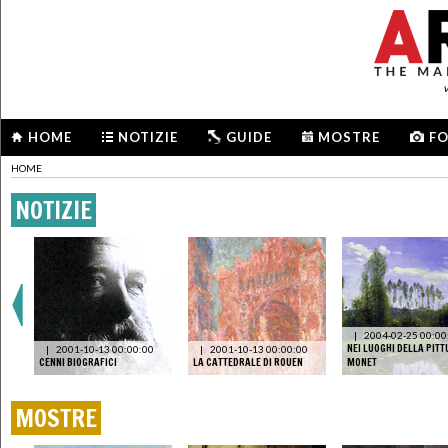
HOME
NOTIZIE
GUIDE
MOSTRE
F
HOME
NOTIZIE
3
|
2004-02-25 00:00
NEI LUOGHI DELLA PITT
|
2001-10-13 00:00:00
|
2001-10-13 00:00:00
CENNI BIOGRAFICI
LA CATTEDRALE DI ROUEN
MONET
MOSTRE