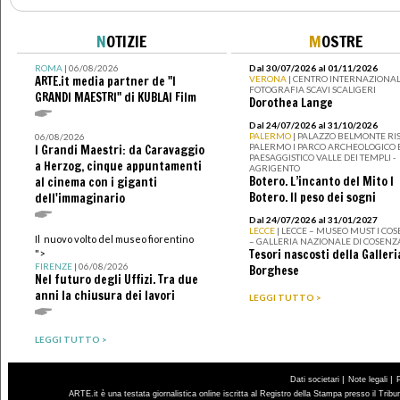
N
OTIZIE
M
OSTRE
ROMA
| 06/08/2026
Dal 30/07/2026 al 01/11/2026
ARTE.it media partner de "I
VERONA
| CENTRO INTERNAZIONAL
FOTOGRAFIA SCAVI SCALIGERI
GRANDI MAESTRI" di KUBLAI Film
Dorothea Lange
Dal 24/07/2026 al 31/10/2026
PALERMO
| PALAZZO BELMONTE RIS
06/08/2026
PALERMO I PARCO ARCHEOLOGICO 
I Grandi Maestri: da Caravaggio
PAESAGGISTICO VALLE DEI TEMPLI -
a Herzog, cinque appuntamenti
AGRIGENTO
Botero. L’incanto del Mito I
al cinema con i giganti
Botero. Il peso dei sogni
dell'immaginario
Dal 24/07/2026 al 31/01/2027
LECCE
| LECCE – MUSEO MUST I CO
Il nuovo volto del museo fiorentino
– GALLERIA NAZIONALE DI COSENZ
Tesori nascosti della Galleri
">
FIRENZE
| 06/08/2026
Borghese
Nel futuro degli Uffizi. Tra due
anni la chiusura dei lavori
LEGGI TUTTO >
LEGGI TUTTO >
|
|
Dati societari
Note legali
ARTE.it è una testata giornalistica online iscritta al Registro della Stampa presso il Trib