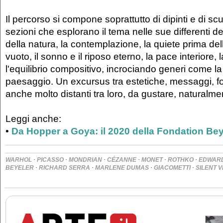
Il percorso si compone soprattutto di dipinti e di scu
sezioni che esplorano il tema nelle sue differenti decl
della natura, la contemplazione, la quiete prima del
vuoto, il sonno e il riposo eterno, la pace interiore, 
l'equilibrio compositivo, incrociando generi come la
paesaggio. Un excursus tra estetiche, messaggi, fo
anche molto distanti tra loro, da gustare, naturalmen
Leggi anche:
•
Da Hopper a Goya: il 2020 della Fondation Bey
·
·
·
·
·
·
WARHOL
PICASSO
MONDRIAN
CÉZANNE
MONET
ROTHKO
EDWAR
·
·
·
·
BEYELER
RICHARD SERRA
MARLENE DUMAS
GIACOMETTI
SILENT V