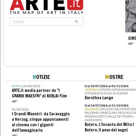
GINO
N
OTIZIE
M
OSTRE
ROMA
| 06/08/2026
Dal 30/07/2026 al 01/11/2026
ARTE.it media partner de "I
VERONA
| CENTRO INTERNAZIONAL
FOTOGRAFIA SCAVI SCALIGERI
GRANDI MAESTRI" di KUBLAI Film
Dorothea Lange
Dal 24/07/2026 al 31/10/2026
PALERMO
| PALAZZO BELMONTE RIS
06/08/2026
PALERMO I PARCO ARCHEOLOGICO 
I Grandi Maestri: da Caravaggio
PAESAGGISTICO VALLE DEI TEMPLI -
a Herzog, cinque appuntamenti
AGRIGENTO
Botero. L’incanto del Mito I
al cinema con i giganti
Botero. Il peso dei sogni
dell'immaginario