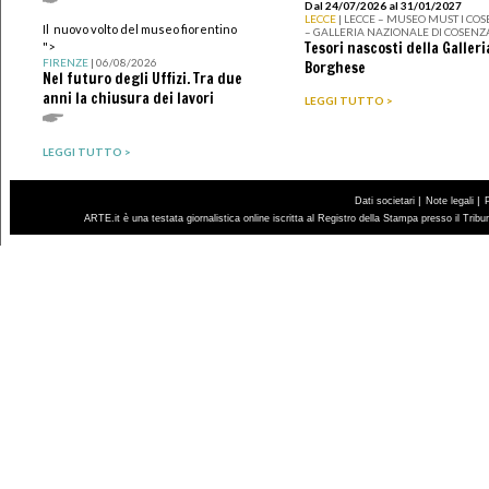
Dal 24/07/2026 al 31/01/2027
LECCE
| LECCE – MUSEO MUST I CO
Il nuovo volto del museo fiorentino
– GALLERIA NAZIONALE DI COSENZ
Tesori nascosti della Galleri
">
FIRENZE
| 06/08/2026
Borghese
Nel futuro degli Uffizi. Tra due
anni la chiusura dei lavori
LEGGI TUTTO >
LEGGI TUTTO >
|
|
Dati societari
Note legali
ARTE.it è una testata giornalistica online iscritta al Registro della Stampa presso il Trib