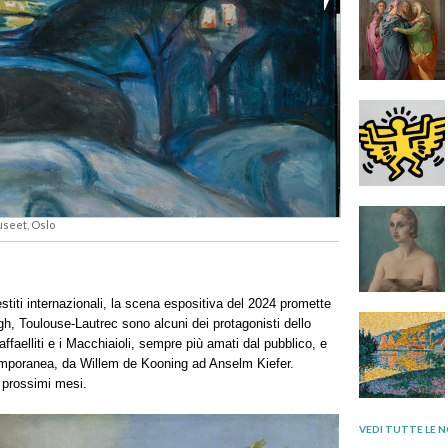
seet, Oslo
estiti internazionali, la scena espositiva del 2024 promette
, Toulouse-Lautrec sono alcuni dei protagonisti dello
faelliti e i Macchiaioli, sempre più amati dal pubblico, e
ntemporanea, da Willem de Kooning ad Anselm Kiefer.
i prossimi mesi.
VEDI TUTTE LE N