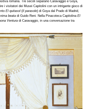
positiva romana. Tre secoli separano Caravaggio e Goya,
e i visitatori dei Musei Capitolini con un intrigante gioco di
pinto
El quitasol
(
Il parasole
) di Goya dal Prado di Madrid,
Anima beata
di Guido Reni. Nella Pinacoteca Capitolina
El
uona Ventura
di Caravaggio, in una conversazione tra