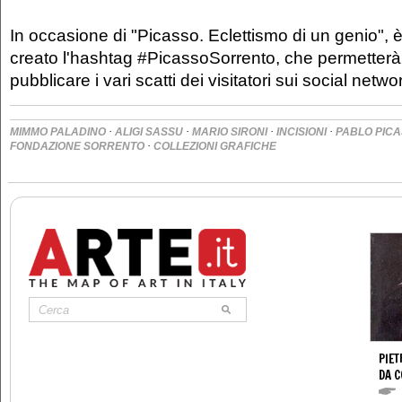
In occasione di "Picasso. Eclettismo di un genio", 
creato l'hashtag #PicassoSorrento, che permetterà 
pubblicare i vari scatti dei visitatori sui social netwo
·
·
·
·
MIMMO PALADINO
ALIGI SASSU
MARIO SIRONI
INCISIONI
PABLO PIC
·
FONDAZIONE SORRENTO
COLLEZIONI GRAFICHE
PIET
DA 