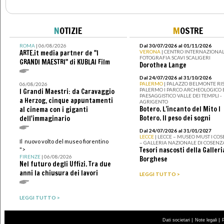
N
OTIZIE
M
OSTRE
ROMA
| 06/08/2026
Dal 30/07/2026 al 01/11/2026
ARTE.it media partner de "I
VERONA
| CENTRO INTERNAZIONAL
FOTOGRAFIA SCAVI SCALIGERI
GRANDI MAESTRI" di KUBLAI Film
Dorothea Lange
Dal 24/07/2026 al 31/10/2026
PALERMO
| PALAZZO BELMONTE RIS
06/08/2026
PALERMO I PARCO ARCHEOLOGICO 
I Grandi Maestri: da Caravaggio
PAESAGGISTICO VALLE DEI TEMPLI -
a Herzog, cinque appuntamenti
AGRIGENTO
Botero. L’incanto del Mito I
al cinema con i giganti
Botero. Il peso dei sogni
dell'immaginario
Dal 24/07/2026 al 31/01/2027
LECCE
| LECCE – MUSEO MUST I CO
Il nuovo volto del museo fiorentino
– GALLERIA NAZIONALE DI COSENZ
Tesori nascosti della Galleri
">
FIRENZE
| 06/08/2026
Borghese
Nel futuro degli Uffizi. Tra due
anni la chiusura dei lavori
LEGGI TUTTO >
LEGGI TUTTO >
|
|
Dati societari
Note legali