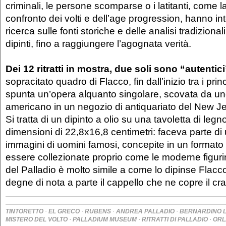
criminali, le persone scomparse o i latitanti, come l
confronto dei volti e dell’age progression, hanno integ
ricerca sulle fonti storiche e delle analisi tradizional
dipinti, fino a raggiungere l’agognata verità.
Dei 12 ritratti in mostra, due soli sono “autentici
sopracitato quadro di Flacco, fin dall’inizio tra i princ
spunta un’opera alquanto singolare, scovata da uno 
americano in un negozio di antiquariato del New Je
Si tratta di un dipinto a olio su una tavoletta di legn
dimensioni di 22,8x16,8 centimetri: faceva parte di 
immagini di uomini famosi, concepite in un formato 
essere collezionate proprio come le moderne figurin
del Palladio è molto simile a come lo dipinse Flacc
degne di nota a parte il cappello che ne copre il cra
·
·
·
·
TINTORETTO
EL GRECO
RUBENS
ANDREA PALLADIO
BERNARDINO L
·
·
·
MISTERO DEL VOLTO
PALLADIUM MUSEUM
RITRATTI DI PALLADIO
ORL