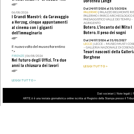
Dorothea Lange
Dal 24/07/2026 al 31/10/2026
PALERMO
| PALAZZO BELMONTE RIS
06/08/2026
PALERMO I PARCO ARCHEOLOGICO 
I Grandi Maestri: da Caravaggio
PAESAGGISTICO VALLE DEI TEMPLI -
a Herzog, cinque appuntamenti
AGRIGENTO
Botero. L’incanto del Mito I
al cinema con i giganti
Botero. Il peso dei sogni
dell'immaginario
Dal 24/07/2026 al 31/01/2027
LECCE
| LECCE – MUSEO MUST I CO
Il nuovo volto del museo fiorentino
– GALLERIA NAZIONALE DI COSENZ
Tesori nascosti della Galleri
">
FIRENZE
| 06/08/2026
Borghese
Nel futuro degli Uffizi. Tra due
anni la chiusura dei lavori
LEGGI TUTTO >
LEGGI TUTTO >
|
|
Dati societari
Note legali
ARTE.it è una testata giornalistica online iscritta al Registro della Stampa presso il Trib