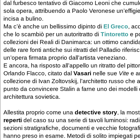
dal furbesco tentativo di Giacomo Leoni che cumulò
sola opera, attribuendo a Paolo Veronese un’effigie
incisa a bulino.
Ma c’è anche un bellissimo dipinto di
El Greco
, ac
che lo scambiò per un autoritratto di
Tintoretto
e po
collezioni dei Reali di Danimarca: un ottimo candid
delle rare fonti antiche sui ritratti del Palladio riferi
un’opera firmata proprio dall’artista veneziano.
E ancora, ha risposto all’appello un ritratto del pitt
Orlando Flacco, citato dal
Vasari
nelle sue
Vite
e ar
collezione di Ivan Zoltovskij, l’architetto russo che
punto da convincere Stalin a farne uno dei modelli
architettura sovietica.
Allestita proprio come una
detective story
, la mos
reperti
del caso su una serie di tavoli luminosi: radi
sezioni stratigrafiche, documenti e vecchie fotografi
hanno preso in esame. Metodi di solito impiegati per