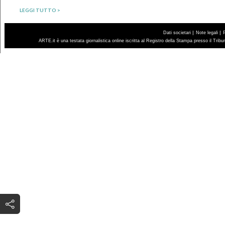
LEGGI TUTTO >
|
|
Dati societari
Note legali
ARTE.it è una testata giornalistica online iscritta al Registro della Stampa presso il Trib