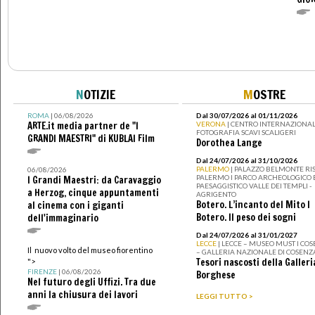
N
OTIZIE
M
OSTRE
ROMA
| 06/08/2026
Dal 30/07/2026 al 01/11/2026
ARTE.it media partner de "I
VERONA
| CENTRO INTERNAZIONAL
FOTOGRAFIA SCAVI SCALIGERI
GRANDI MAESTRI" di KUBLAI Film
Dorothea Lange
Dal 24/07/2026 al 31/10/2026
PALERMO
| PALAZZO BELMONTE RIS
06/08/2026
PALERMO I PARCO ARCHEOLOGICO 
I Grandi Maestri: da Caravaggio
PAESAGGISTICO VALLE DEI TEMPLI -
a Herzog, cinque appuntamenti
AGRIGENTO
Botero. L’incanto del Mito I
al cinema con i giganti
Botero. Il peso dei sogni
dell'immaginario
Dal 24/07/2026 al 31/01/2027
LECCE
| LECCE – MUSEO MUST I CO
Il nuovo volto del museo fiorentino
– GALLERIA NAZIONALE DI COSENZ
Tesori nascosti della Galleri
">
FIRENZE
| 06/08/2026
Borghese
Nel futuro degli Uffizi. Tra due
anni la chiusura dei lavori
LEGGI TUTTO >