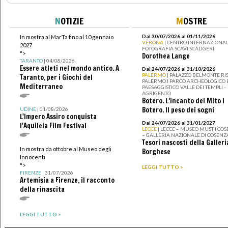
N
OTIZIE
M
OSTRE
Dal 30/07/2026 al 01/11/2026
In mostra al MarTa fino al 10 gennaio
VERONA
| CENTRO INTERNAZIONAL
2027
FOTOGRAFIA SCAVI SCALIGERI
">
Dorothea Lange
TARANTO
| 04/08/2026
Essere atleti nel mondo antico. A
Dal 24/07/2026 al 31/10/2026
PALERMO
| PALAZZO BELMONTE RIS
Taranto, per i Giochi del
PALERMO I PARCO ARCHEOLOGICO 
Mediterraneo
PAESAGGISTICO VALLE DEI TEMPLI -
AGRIGENTO
Botero. L’incanto del Mito I
Botero. Il peso dei sogni
UDINE
| 01/08/2026
L'Impero Assiro conquista
Dal 24/07/2026 al 31/01/2027
l'Aquileia Film Festival
LECCE
| LECCE – MUSEO MUST I CO
– GALLERIA NAZIONALE DI COSENZ
Tesori nascosti della Galleri
In mostra da ottobre al Museo degli
Borghese
Innocenti
">
LEGGI TUTTO >
FIRENZE
| 31/07/2026
Artemisia a Firenze, il racconto
della rinascita
LEGGI TUTTO >