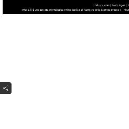
|
|
Dati societari
Note legali
ARTE.it è una testata giornalistica online iscritta al Registro della Stampa presso il Trib