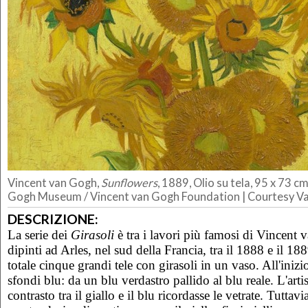
Vincent van Gogh,
Sunflowers
, 1889, Olio su tela, 95 x 73 
Gogh Museum / Vincent van Gogh Foundation | Courtesy 
DESCRIZIONE:
La serie dei
Girasoli
è tra i lavori più famosi di Vincent
dipinti ad Arles, nel sud della Francia, tra il 1888 e il 18
totale cinque grandi tele con girasoli in un vaso.
All'inizio
sfondi blu: da un blu verdastro pallido al blu reale. L'arti
contrasto tra il giallo e il blu ricordasse le vetrate. Tuttav