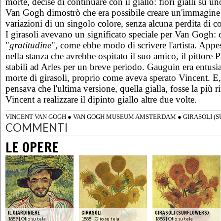
morte, decise di continuare con il giallo: fiori gialli su u
Van Gogh
dimostrò che era possibile creare un'immagin
variazioni di un singolo colore, senza alcuna perdita di c
I
girasoli avevano un significato speciale per Van Gogh
"
gratitudine
", come ebbe modo di scrivere l'artista.
Appes
nella stanza che avrebbe ospitato il suo amico, il pittore 
stabilì ad Arles per un breve periodo.
Gauguin era entusia
morte di girasoli, proprio come aveva sperato Vincent. E
pensava che l'ultima versione, quella gialla, fosse la più 
Vincent a realizzare il dipinto giallo altre due volte.
VINCENT VAN GOGH
●
VAN GOGH MUSEUM AMSTERDAM
●
GIRASOLI (
COMMENTI
LE OPERE
IL GIARDINIERE
GIRASOLI
GIRASOLI (SUNFLOWERS)
1889 | Olio su tela
1888 | Olio su tela
1888 | Olio su tela