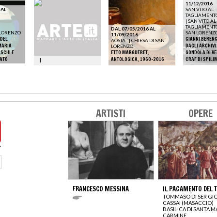
11/12/2016
 AL
SAN VITO AL
TAGLIAMENT
|
SAN VITO AL
TAGLIAMENTO 
DAL 07/05/2016 AL
 LORENZO
SAN LORENZ
11/09/2016
 DEL
GIANNI BERENG
AOSTA
|
CHIESA DI SAN
MARIA
DAGLI ARCHIVI
LORENZO
SCHI E
ETTO MARGUERET.
GONDOLA DI VE
NATO
ANTOLOGICA, 1960-2016
CRAF DI SPIL
|
ARTISTI
OPERE
FRANCESCO MESSINA
IL PAGAMENTO DEL 
TOMMASO DI SER GI
CASSAI (MASACCIO)
BASILICA DI SANTA M
CARMINE