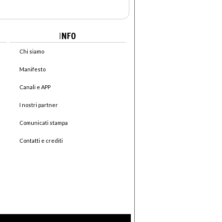
I
NFO
Chi siamo
Manifesto
Canali e APP
I nostri partner
Comunicati stampa
Contatti e crediti