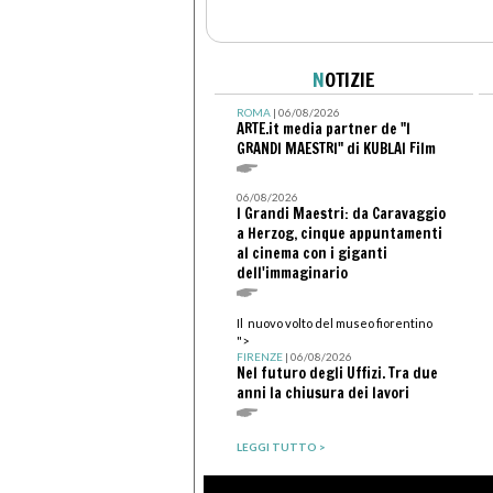
N
OTIZIE
ROMA
| 06/08/2026
ARTE.it media partner de "I
GRANDI MAESTRI" di KUBLAI Film
06/08/2026
I Grandi Maestri: da Caravaggio
a Herzog, cinque appuntamenti
al cinema con i giganti
dell'immaginario
Il nuovo volto del museo fiorentino
">
FIRENZE
| 06/08/2026
Nel futuro degli Uffizi. Tra due
anni la chiusura dei lavori
LEGGI TUTTO >