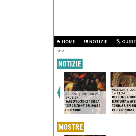
HOME
NOTIZIE
GUIDE
HOME
NOTIZIE
VICENZA
|
201
14:31:34
AREZZO
|
2013-08-28
INFLUENZE DI DON
19:03:59
SANSEPOLCRO ESPONE LA
MANTEGNA A VICE
"DEPOSIZIONE" DEL ROSSO
TORNA A RISPLEN
FIORENTINO
L'ALTARE POJANA
MOSTRE