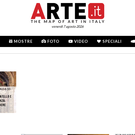
venerdì 7 agosto 2026
MOSTRE
FOTO
VIDEO
SPECIALI
4-04-10
ATELLO E
NZA:
DERE
DAL 15/10/20