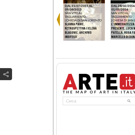
DAL 11/07/2015 AL
DAL 28/02/2016
DAL 24/07/2026 AL
09/08/2015
01/05/2016
28/02/2027
SAN VITO AL
SAN VITO AL
AOSTA
|
CHIESA DI SAN
TAGLIAMENTO
TAGLIAMENTO
LORENZO
|
CHIESA DI SAN LORENZO
|
CHIESA DI SAN
ROSALIE D’HÉRIN SERIS
SLAVKA PAVIC.
L’ IMMEDIATEZZA
(1871-1956). LA PRIMA
RETROSPETTIVA / JELENA
PRESENTE. LUCA 
DONNA FOTOGRAFA IN VALLE
BLAGOVIC. ARCHIVIO
PATELLA, ROSA FO
D’AOSTA
INDIFESO
MARCELLO DI DO