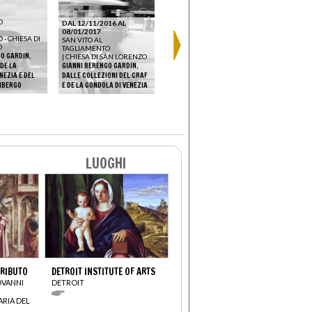
O
DAL 12/11/2016 AL
DAL 16/06
08/01/2017
DAL 25/03/2017 AL
10/09/201
- CHIESA DI
SAN VITO AL
25/03/2017
SAN VITO 
O
TAGLIAMENTO
SAN GIMIGNANO
|
TAGLIAME
O GARDIN.
|
CHIESA DI SAN LORENZO
CHIESA DI SAN LORENZO
|
CHIESA D
 DE LA
GIANNI BERENGO GARDIN.
APERTURA DELLA CHIESA DI
LA PROGETT
NEZIA E DEL
DALLE COLLEZIONI DEL CRAF
SAN LORENZO IN PONTE DI
SGUARDO. F
IMBERGO
E DE LA GONDOLA DI VENEZIA
SAN GIMIGNANO
GABRIELE B
LUOGHI
TRIBUTO
DETROIT INSTITUTE OF ARTS
OVANNI
DETROIT
ARIA DEL