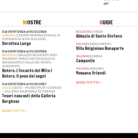
M
OSTRE
G
UIDE
Dal 30/07/2026 al 01/11/2026
BOLOGNA
|
CHIESA
VERONA
| CENTRO INTERNAZIONALE DI
Abbazia di Santo Stefano
FOTOGRAFIA SCAVI SCALIGERI
Dorothea Lange
MILANO
|
MONUMENTO
Villa Belgioioso Bonaparte
Dal 24/07/2026 al 31/10/2026
PALERMO
| PALAZZO BELMONTE RISO -
PALERMO
|
OPERA
PALERMO I PARCO ARCHEOLOGICO E
Campanile
PAESAGGISTICO VALLE DEI TEMPLI -
AGRIGENTO
MILANO
|
NEGOZIO
Botero. L’incanto del Mito I
Rossana Orlandi
Botero. Il peso dei sogni
LEGGI TUTTO >
Dal 24/07/2026 al 31/01/2027
LECCE
| LECCE – MUSEO MUST I COSENZA
– GALLERIA NAZIONALE DI COSENZA
Tesori nascosti della Galleria
Borghese
LEGGI TUTTO >