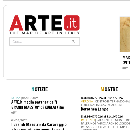
MAR
(VIT
N
OTIZIE
M
OSTRE
ROMA
| 06/08/2026
Dal 30/07/2026 al 01/11/2026
ARTE.it media partner de "I
VERONA
| CENTRO INTERNAZIONAL
FOTOGRAFIA SCAVI SCALIGERI
GRANDI MAESTRI" di KUBLAI Film
Dorothea Lange
Dal 24/07/2026 al 31/10/2026
PALERMO
| PALAZZO BELMONTE RIS
06/08/2026
PALERMO I PARCO ARCHEOLOGICO 
I Grandi Maestri: da Caravaggio
PAESAGGISTICO VALLE DEI TEMPLI -
a Herzog, cinque appuntamenti