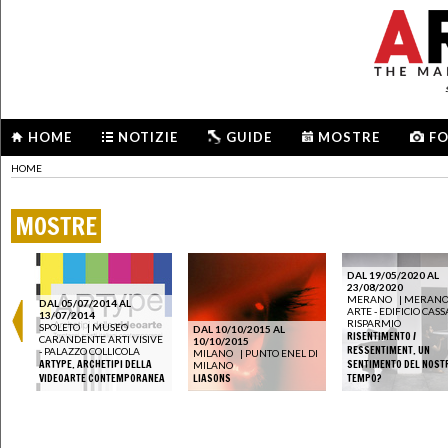
HOME
NOTIZIE
GUIDE
MOSTRE
F
HOME
MOSTRE
DAL 19/05/2020 AL
23/08/2020
MERANO
|
MERAN
DAL 05/07/2014 AL
ARTE - EDIFICIO CASS
13/07/2014
RISPARMIO
SPOLETO
|
MUSEO
DAL 10/10/2015 AL
RISENTIMENTO /
CARANDENTE ARTI VISIVE
10/10/2015
RESSENTIMENT. UN
- PALAZZO COLLICOLA
MILANO
|
PUNTO ENEL DI
ARTYPE. ARCHETIPI DELLA
SENTIMENTO DEL NOST
MILANO
VIDEOARTE CONTEMPORANEA
LIASONS
TEMPO?