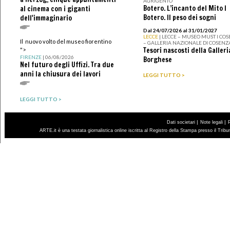
AGRIGENTO
Botero. L’incanto del Mito I
al cinema con i giganti
Botero. Il peso dei sogni
dell'immaginario
Dal 24/07/2026 al 31/01/2027
LECCE
| LECCE – MUSEO MUST I CO
Il nuovo volto del museo fiorentino
– GALLERIA NAZIONALE DI COSENZ
Tesori nascosti della Galleri
">
FIRENZE
| 06/08/2026
Borghese
Nel futuro degli Uffizi. Tra due
anni la chiusura dei lavori
LEGGI TUTTO >
LEGGI TUTTO >
|
|
Dati societari
Note legali
ARTE.it è una testata giornalistica online iscritta al Registro della Stampa presso il Trib