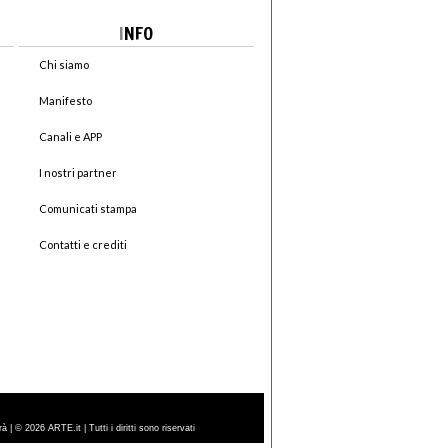
I
NFO
Chi siamo
Manifesto
Canali e APP
I nostri partner
Comunicati stampa
Contatti e crediti
| © 2026 ARTE.it | Tutti i diritti sono riservati