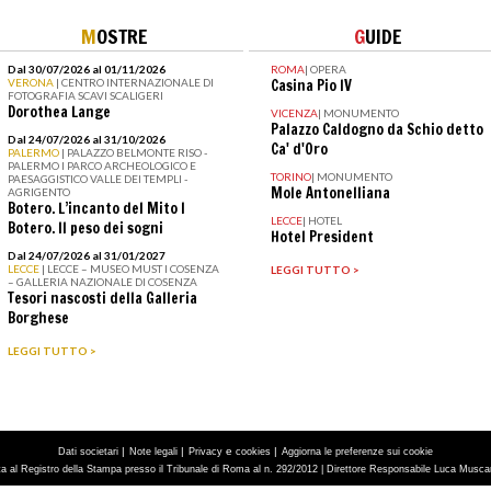
M
OSTRE
G
UIDE
Dal 30/07/2026 al 01/11/2026
ROMA
|
OPERA
VERONA
| CENTRO INTERNAZIONALE DI
Casina Pio IV
FOTOGRAFIA SCAVI SCALIGERI
Dorothea Lange
VICENZA
|
MONUMENTO
Palazzo Caldogno da Schio detto
Dal 24/07/2026 al 31/10/2026
Ca' d'Oro
PALERMO
| PALAZZO BELMONTE RISO -
PALERMO I PARCO ARCHEOLOGICO E
TORINO
|
MONUMENTO
PAESAGGISTICO VALLE DEI TEMPLI -
Mole Antonelliana
AGRIGENTO
Botero. L’incanto del Mito I
LECCE
|
HOTEL
Botero. Il peso dei sogni
Hotel President
Dal 24/07/2026 al 31/01/2027
LECCE
| LECCE – MUSEO MUST I COSENZA
LEGGI TUTTO >
– GALLERIA NAZIONALE DI COSENZA
Tesori nascosti della Galleria
Borghese
LEGGI TUTTO >
|
|
e
|
Dati societari
Note legali
Privacy
cookies
Aggiorna le preferenze sui cookie
tta al Registro della Stampa presso il Tribunale di Roma al n. 292/2012 | Direttore Responsabile Luca Muscarà 