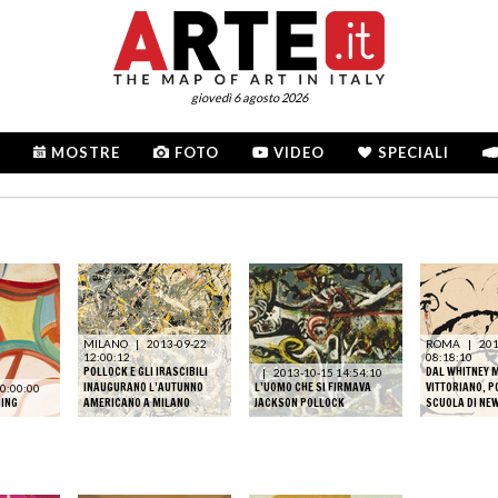
giovedì 6 agosto 2026
MOSTRE
FOTO
VIDEO
SPECIALI
MILANO
|
2013-09-22
ROMA
|
201
12:00:12
08:18:10
POLLOCK E GLI IRASCIBILI
DAL WHITNEY 
|
2013-10-15 14:54:10
INAUGURANO L’AUTUNNO
L’UOMO CHE SI FIRMAVA
VITTORIANO, P
0:00:00
NING
AMERICANO A MILANO
JACKSON POLLOCK
SCUOLA DI NE