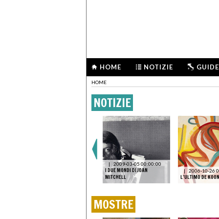
HOME
NOTIZIE
GUIDE
HOME
NOTIZIE
FIRENZE
|
2026-06-25
13:44:03
8-08
PERCHÉ UN ROTHKO VALE
|
2009-03-05 00:00:00
ME NON
98,4 MILIONI DI DOLLARI? CE
I DUE MONDI DI JOAN
|
2006-10-26 0
LO SPIEGA JAY GRIMM
MITCHELL
L’ULTIMO DE KOO
MOSTRE