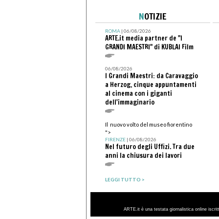
N
OTIZIE
ROMA
| 06/08/2026
ARTE.it media partner de "I
GRANDI MAESTRI" di KUBLAI Film
06/08/2026
I Grandi Maestri: da Caravaggio
a Herzog, cinque appuntamenti
al cinema con i giganti
dell'immaginario
Il nuovo volto del museo fiorentino
">
FIRENZE
| 06/08/2026
Nel futuro degli Uffizi. Tra due
anni la chiusura dei lavori
LEGGI TUTTO >
ARTE.it è una testata giornalistica online iscri