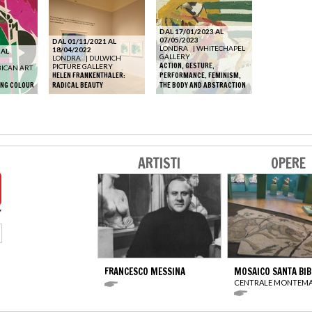
DAL 17/01/2023 AL
07/05/2023
DAL 01/11/2021 AL
LONDRA
|
WHITECHAPEL
18/04/2022
 AL
GALLERY
LONDRA
|
DULWICH
ACTION, GESTURE,
PICTURE GALLERY
ICAN ART
HELEN FRANKENTHALER:
PERFORMANCE. FEMINISM,
ING COLOUR
RADICAL BEAUTY
THE BODY AND ABSTRACTION
ARTISTI
OPERE
FRANCESCO MESSINA
MOSAICO SANTA BIB
CENTRALE MONTEMA