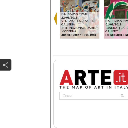
DAL 08/05/2019 AL
22/09/2019
VENEZIA
|
CA’ PESARO -
DAL 30/05/2019
GALLERIA
01/09/2019
INTERNAZIONALE D’ARTE
LONDRA
|
BARB
MODERNA
GALLERY
ARSHILE GORKY: 1904-1948
LEE KRASNER: LIV