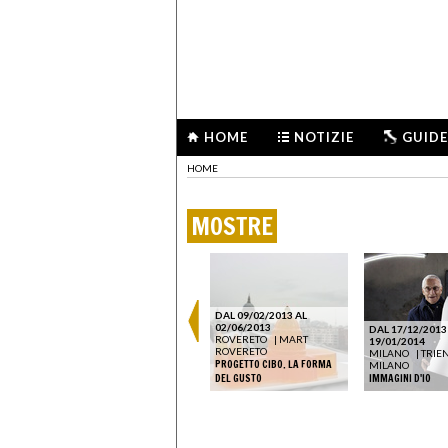
HOME
NOTIZIE
GUIDE
HOME
MOSTRE
DAL 09/02/2013 AL
DAL 16/09/2023 AL
02/06/2013
DAL 17/12/2013
24/09/2023
ROVERETO
|
MART
19/01/2014
COMO
|
SEDI VARIE
ROVERETO
MILANO
|
TRIE
TARA –
LAKE COMO DESIGN FESTIVAL
PROGETTO CIBO. LA FORMA
MILANO
2023
DEL GUSTO
IMMAGINI D'IO