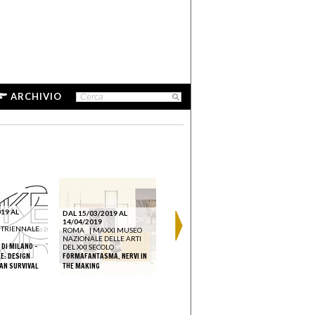
ARCHIVIO
19 AL
DAL 15/03/2019 AL
14/04/2019
DAL 01/03/2019 AL
DAL 14/02
 TRIENNALE
ROMA
|
MAXXI MUSEO
01/05/2019
07/06/202
NAZIONALE DELLE ARTI
BULGARI HOTEL
|
AMSTERD
 DI MILANO -
DEL XXI SECOLO
TRIENNALE DI MILANO
RIJKSMU
E: DESIGN
FORMAFANTASMA. NERVI IN
BROKEN NATURE: DESIGN
CARAVAGGIO
AN SURVIVAL
THE MAKING
TAKES ON HUMAN SURVIVAL
BAROCCO A