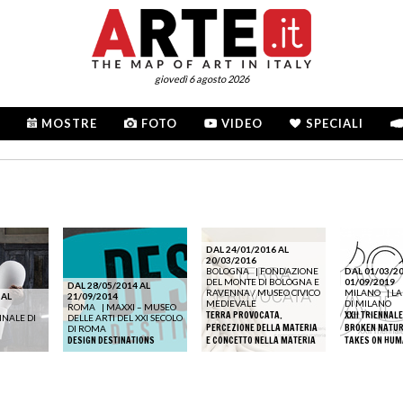
giovedì 6 agosto 2026
MOSTRE
FOTO
VIDEO
SPECIALI
DAL 24/01/2016 AL
20/03/2016
BOLOGNA
|
FONDAZIONE
DAL 01/03/20
DEL MONTE DI BOLOGNA E
01/09/2019
DAL 28/05/2014 AL
RAVENNA / MUSEO CIVICO
MILANO
|
LA
 AL
21/09/2014
MEDIEVALE
DI MILANO
ROMA
|
MAXXI – MUSEO
TERRA PROVOCATA.
XXII TRIENNALE
NNALE DI
DELLE ARTI DEL XXI SECOLO
PERCEZIONE DELLA MATERIA
BROKEN NATUR
DI ROMA
DESIGN DESTINATIONS
E CONCETTO NELLA MATERIA
TAKES ON HUM