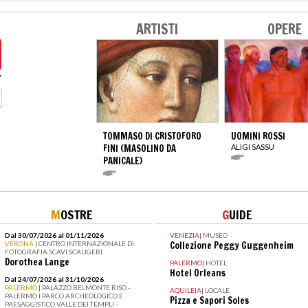
ARTISTI
OPERE
TOMMASO DI CRISTOFORO
UOMINI ROSSI
FINI (MASOLINO DA
ALIGI SASSU
PANICALE)
M
OSTRE
G
UIDE
Dal 30/07/2026 al 01/11/2026
VENEZIA
|
MUSEO
VERONA
| CENTRO INTERNAZIONALE DI
Collezione Peggy Guggenheim
FOTOGRAFIA SCAVI SCALIGERI
Dorothea Lange
PALERMO
|
HOTEL
Hotel Orleans
Dal 24/07/2026 al 31/10/2026
PALERMO
| PALAZZO BELMONTE RISO -
AQUILEIA
|
LOCALE
PALERMO I PARCO ARCHEOLOGICO E
Pizza e Sapori Soles
PAESAGGISTICO VALLE DEI TEMPLI -