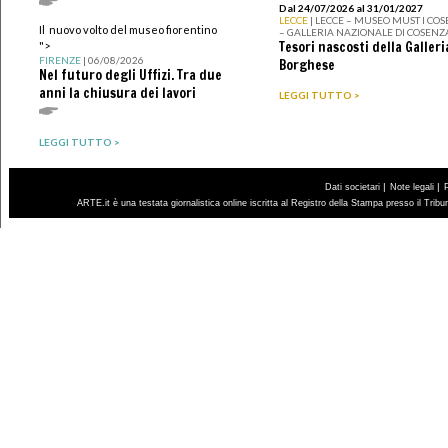
Dal 24/07/2026 al 31/01/2027
LECCE
| LECCE – MUSEO MUST I CO
Il nuovo volto del museo fiorentino
– GALLERIA NAZIONALE DI COSENZ
Tesori nascosti della Galleri
">
FIRENZE
| 06/08/2026
Borghese
Nel futuro degli Uffizi. Tra due
anni la chiusura dei lavori
LEGGI TUTTO >
LEGGI TUTTO >
|
|
Dati societari
Note legali
ARTE.it è una testata giornalistica online iscritta al Registro della Stampa presso il Trib