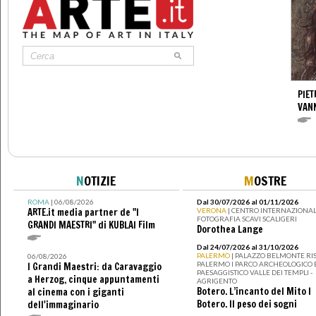
PIET
VAN
N
OTIZIE
M
OSTRE
ROMA
| 06/08/2026
Dal 30/07/2026 al 01/11/2026
ARTE.it media partner de "I
VERONA
| CENTRO INTERNAZIONAL
FOTOGRAFIA SCAVI SCALIGERI
GRANDI MAESTRI" di KUBLAI Film
Dorothea Lange
Dal 24/07/2026 al 31/10/2026
PALERMO
| PALAZZO BELMONTE RIS
06/08/2026
PALERMO I PARCO ARCHEOLOGICO 
I Grandi Maestri: da Caravaggio
PAESAGGISTICO VALLE DEI TEMPLI -
a Herzog, cinque appuntamenti
AGRIGENTO
Botero. L’incanto del Mito I
al cinema con i giganti
Botero. Il peso dei sogni
dell'immaginario