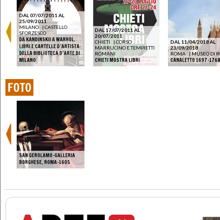
DAL 07/07/2011 AL
25/09/2011
MILANO
|
CASTELLO
DAL 17/07/2011 AL
SFORZESCO
20/07/2011
DA KANDINSKIJ A WARHOL.
CHIETI
|
CORSO
DAL 11/04/2018 AL
LIBRI E CARTELLE D’ARTISTA
MARRUCINO E TEMPIETTI
23/09/2018
DELLA BIBLIOTECA D’ARTE DI
ROMANI
ROMA
|
MUSEO DI 
MILANO
CHIETI MOSTRA LIBRI
CANALETTO 1697-176
FOTO
SAN GEROLAMO-GALLERIA
BORGHESE, ROMA-1605