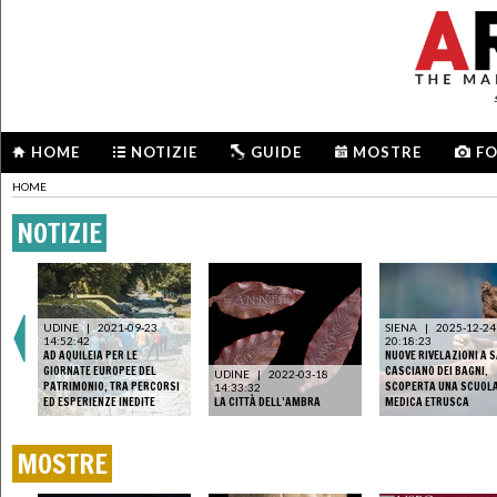
HOME
NOTIZIE
GUIDE
MOSTRE
F
HOME
NOTIZIE
UDINE
|
2021-09-23
SIENA
|
2025-12-24
14:52:42
20:18:23
AD AQUILEIA PER LE
NUOVE RIVELAZIONI A 
GIORNATE EUROPEE DEL
CASCIANO DEI BAGNI.
UDINE
|
2022-03-18
PATRIMONIO, TRA PERCORSI
SCOPERTA UNA SCUOL
14:33:32
ED ESPERIENZE INEDITE
LA CITTÀ DELL’AMBRA
MEDICA ETRUSCA
MOSTRE