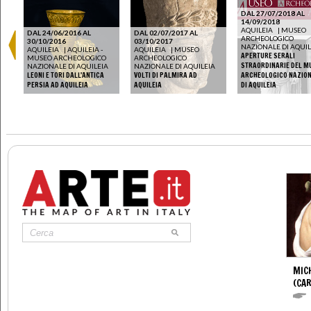
DAL 27/07/2018 AL
14/09/2018
AQUILEIA
|
MUSEO
DAL 24/06/2016 AL
DAL 02/07/2017 AL
ARCHEOLOGICO
30/10/2016
03/10/2017
NAZIONALE DI AQUIL
AQUILEIA
|
AQUILEIA -
AQUILEIA
|
MUSEO
APERTURE SERALI
MUSEO ARCHEOLOGICO
ARCHEOLOGICO
STRAORDINARIE DEL M
A
NAZIONALE DI AQUILEIA
NAZIONALE DI AQUILEIA
LEONI E TORI DALL'ANTICA
VOLTI DI PALMIRA AD
ARCHEOLOGICO NAZIO
PERSIA AD AQUILEIA
AQUILEIA
DI AQUILEIA
MIC
(CA