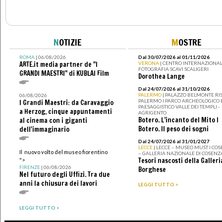
N
OTIZIE
M
OSTRE
ROMA
| 06/08/2026
Dal 30/07/2026 al 01/11/2026
ARTE.it media partner de "I
VERONA
| CENTRO INTERNAZIONAL
FOTOGRAFIA SCAVI SCALIGERI
GRANDI MAESTRI" di KUBLAI Film
Dorothea Lange
Dal 24/07/2026 al 31/10/2026
PALERMO
| PALAZZO BELMONTE RIS
06/08/2026
PALERMO I PARCO ARCHEOLOGICO 
I Grandi Maestri: da Caravaggio
PAESAGGISTICO VALLE DEI TEMPLI -
a Herzog, cinque appuntamenti
AGRIGENTO
Botero. L’incanto del Mito I
al cinema con i giganti
Botero. Il peso dei sogni
dell'immaginario
Dal 24/07/2026 al 31/01/2027
LECCE
| LECCE – MUSEO MUST I CO
Il nuovo volto del museo fiorentino
– GALLERIA NAZIONALE DI COSENZ
Tesori nascosti della Galleri
">
FIRENZE
| 06/08/2026
Borghese
Nel futuro degli Uffizi. Tra due
anni la chiusura dei lavori
LEGGI TUTTO >
LEGGI TUTTO >