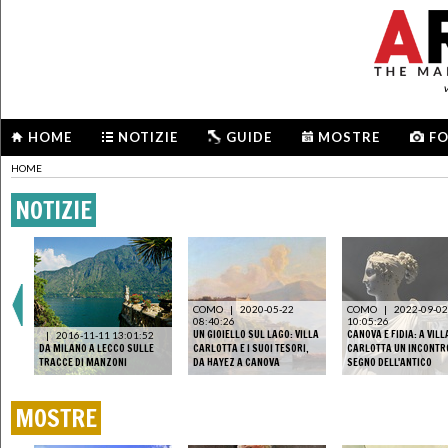
HOME
NOTIZIE
GUIDE
MOSTRE
F
HOME
NOTIZIE
COMO
|
2020-05-22
COMO
|
2022-09-02
08:40:26
10:05:26
UN GIOIELLO SUL LAGO: VILLA
CANOVA E FIDIA: A VILL
|
2016-11-11 13:01:52
DA MILANO A LECCO SULLE
CARLOTTA E I SUOI TESORI,
CARLOTTA UN INCONTR
TRACCE DI MANZONI
DA HAYEZ A CANOVA
SEGNO DELL'ANTICO
MOSTRE