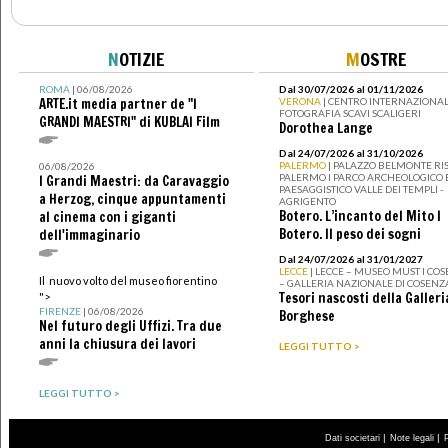
N
OTIZIE
M
OSTRE
ROMA
| 06/08/2026
Dal 30/07/2026 al 01/11/2026
ARTE.it media partner de "I
VERONA
| CENTRO INTERNAZIONAL
FOTOGRAFIA SCAVI SCALIGERI
GRANDI MAESTRI" di KUBLAI Film
Dorothea Lange
Dal 24/07/2026 al 31/10/2026
PALERMO
| PALAZZO BELMONTE RIS
06/08/2026
PALERMO I PARCO ARCHEOLOGICO 
I Grandi Maestri: da Caravaggio
PAESAGGISTICO VALLE DEI TEMPLI -
a Herzog, cinque appuntamenti
AGRIGENTO
Botero. L’incanto del Mito I
al cinema con i giganti
Botero. Il peso dei sogni
dell'immaginario
Dal 24/07/2026 al 31/01/2027
LECCE
| LECCE – MUSEO MUST I CO
Il nuovo volto del museo fiorentino
– GALLERIA NAZIONALE DI COSENZ
Tesori nascosti della Galleri
">
FIRENZE
| 06/08/2026
Borghese
Nel futuro degli Uffizi. Tra due
anni la chiusura dei lavori
LEGGI TUTTO >
LEGGI TUTTO >
|
|
Dati societari
Note legali