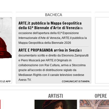
BACHECA
ARTE.it pubblica la Mappa Geopolitica
della 61ª Biennale d'Arte di Venezia
In
occasione dell'apertura della 61ª Esposizione
Internazionale d'Arte di Venezia, ARTE.it pubblica la
Mappa Geopolitica della Biennale 2026
ARTE E PROPAGANDA arriva in Svezia
Il
documentario scritto e diretto da Eleonora Zamparutti
e Piero Muscarà per ARTE.it Originals in
collaborazione con Rai Cultura, arriva a Stoccolma
grazie all'accordo di distribuzione siglato da
Mediawan Rights con il canale televisivo svedese
Axess TV.
E LE APP
COMUNICATI STAMPA
>
ARTISTI
OPERE