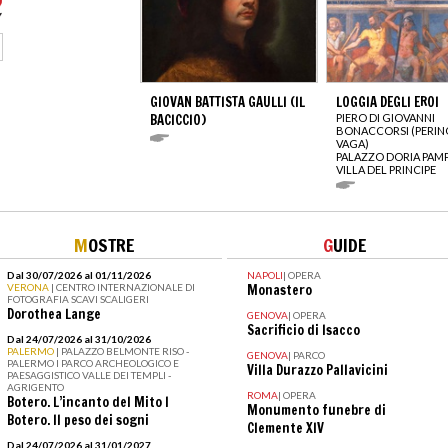
GIOVAN BATTISTA GAULLI (IL
LOGGIA DEGLI EROI
BACICCIO)
PIERO DI GIOVANNI
BONACCORSI (PERIN
VAGA)
PALAZZO DORIA PAMP
VILLA DEL PRINCIPE
M
OSTRE
G
UIDE
Dal 30/07/2026 al 01/11/2026
NAPOLI
|
OPERA
VERONA
| CENTRO INTERNAZIONALE DI
Monastero
FOTOGRAFIA SCAVI SCALIGERI
Dorothea Lange
GENOVA
|
OPERA
Sacrificio di Isacco
Dal 24/07/2026 al 31/10/2026
PALERMO
| PALAZZO BELMONTE RISO -
GENOVA
|
PARCO
PALERMO I PARCO ARCHEOLOGICO E
Villa Durazzo Pallavicini
PAESAGGISTICO VALLE DEI TEMPLI -
AGRIGENTO
ROMA
|
OPERA
Botero. L’incanto del Mito I
Monumento funebre di
Botero. Il peso dei sogni
Clemente XIV
Dal 24/07/2026 al 31/01/2027