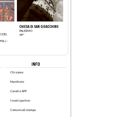
CHIESA DI SAN GIOACCHINO
PALERMO
O DEL
HILJ -
I
NFO
Chi siamo
Manifesto
Canali e APP
I nostri partner
Comunicati stampa