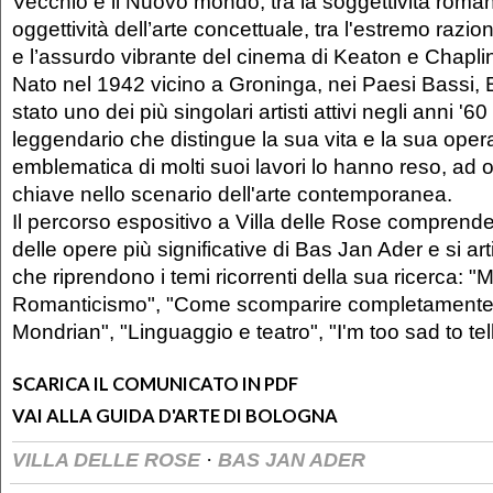
Vecchio e il Nuovo mondo, tra la soggettività roman
oggettività dell’arte concettuale, tra l'estremo razi
e l’assurdo vibrante del cinema di Keaton e Chapli
Nato nel 1942 vicino a Groninga, nei Paesi Bassi,
stato uno dei più singolari artisti attivi negli anni '60 
leggendario che distingue la sua vita e la sua oper
emblematica di molti suoi lavori lo hanno reso, ad o
chiave nello scenario dell'arte contemporanea.
Il percorso espositivo a Villa delle Rose comprend
delle opere più significative di Bas Jan Ader e si art
che riprendono i temi ricorrenti della sua ricerca: 
Romanticismo", "Come scomparire completamente", 
Mondrian", "Linguaggio e teatro", "I'm too sad to tell
SCARICA IL COMUNICATO IN PDF
VAI ALLA GUIDA D'ARTE DI BOLOGNA
·
VILLA DELLE ROSE
BAS JAN ADER