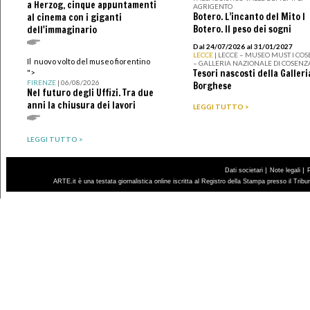
a Herzog, cinque appuntamenti
AGRIGENTO
Botero. L’incanto del Mito I
al cinema con i giganti
Botero. Il peso dei sogni
dell'immaginario
Dal 24/07/2026 al 31/01/2027
LECCE
| LECCE – MUSEO MUST I CO
Il nuovo volto del museo fiorentino
– GALLERIA NAZIONALE DI COSENZ
Tesori nascosti della Galleri
">
FIRENZE
| 06/08/2026
Borghese
Nel futuro degli Uffizi. Tra due
anni la chiusura dei lavori
LEGGI TUTTO >
LEGGI TUTTO >
|
|
Dati societari
Note legali
ARTE.it è una testata giornalistica online iscritta al Registro della Stampa presso il Trib