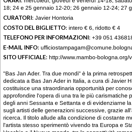
ORARI:
mercoledì, giovedì e venerdì 14-18; sabat
18; 24 e 25 gennaio 12-20; 26 gennaio 12-24; 27 
CURATORI:
Javier Hontoria
COSTO DEL BIGLIETTO:
intero € 6, ridotto € 4
TELEFONO PER INFORMAZIONI:
+39 051 43681
E-MAIL INFO:
ufficiostampagam@comune.bologna
SITO UFFICIALE:
http://www.mambo-bologna.org/vi
"Bas Jan Ader. Tra due mondi" è la prima retrospet
dedicata a Bas Jan Ader in Italia, a cura di Javier 
costituisce una straordinaria opportunità per conos
approfondire l'opera di una tra le più carismatiche 
degli anni Sessanta e Settanta e di evidenziarne la 
sugli artisti delle generazioni successive, grazie all'
ricerca. Il titolo allude alla condizione di costante
l'artista stesso sperimentò vivendo tra Europa e Stati 