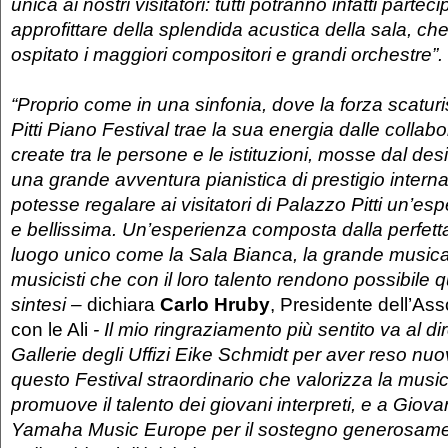
unica ai nostri visitatori: tutti potranno infatti partec
approfittare della splendida acustica della sala, che 
ospitato i maggiori compositori e grandi orchestre”.
“Proprio come in una sinfonia, dove la forza scaturi
Pitti Piano Festival trae la sua energia dalle collab
create tra le persone e le istituzioni, mosse dal desi
una grande avventura pianistica di prestigio intern
potesse regalare ai visitatori di Palazzo Pitti un’es
e bellissima. Un’esperienza composta dalla perfett
luogo unico come la Sala Bianca, la grande musica 
musicisti che con il loro talento rendono possibile 
sintesi –
dichiara
Carlo Hruby
, Presidente dell’As
con le Ali
- Il mio ringraziamento più sentito va al dir
Gallerie degli Uffizi Eike Schmidt per aver reso nu
questo Festival straordinario che valorizza la musi
promuove il talento dei giovani interpreti, e a Giov
Yamaha Music Europe per il sostegno generosamen