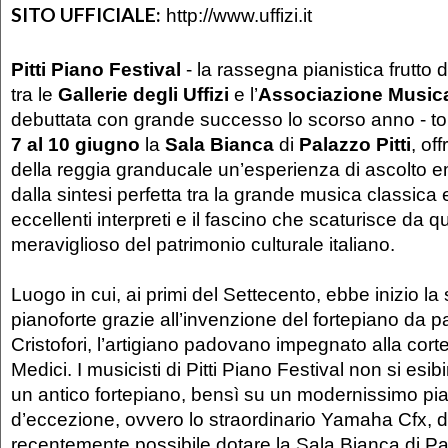
SITO UFFICIALE:
http://www.uffizi.it
Pitti Piano Festival
- la rassegna pianistica frutto 
tra le
Gallerie degli Uffizi
e l’
Associazione Musica 
debuttata con grande successo lo scorso anno - t
7 al 10 giugno
la
Sala Bianca
di
Palazzo Pitti
, off
della reggia granducale un’esperienza di ascolto 
dalla sintesi perfetta tra la grande musica classica
eccellenti interpreti e il fascino che scaturisce da 
meraviglioso del patrimonio culturale italiano.
Luogo in cui, ai primi del Settecento, ebbe inizio la 
pianoforte grazie all’invenzione del fortepiano da p
Cristofori, l’artigiano padovano impegnato alla cort
Medici. I musicisti di Pitti Piano Festival non si esib
un antico fortepiano, bensì su un modernissimo pi
d’eccezione, ovvero lo straordinario Yamaha Cfx, di
recentemente possibile dotare la Sala Bianca di Pal