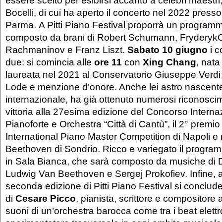
essere scelto per esibirsi accanto a celebri maestri
Bocelli, di cui ha aperto il concerto nel 2022 presso
Parma. A Pitti Piano Festival proporrà un program
composto da brani di Robert Schumann, FryderykC
Rachmaninov e Franz Liszt.
Sabato 10 giugno
i c
due: si comincia alle
ore 11
con
Xing Chang
, nata
laureata nel 2021 al Conservatorio Giuseppe Verdi
Lode e menzione d’onore. Anche lei astro nascent
internazionale, ha già ottenuto numerosi riconoscime
vittoria alla 27esima edizione del Concorso Interna
Pianoforte e Orchestra “Città di Cantù”, il 2° premio
International Piano Master Competition di Napoli e 
Beethoven di Sondrio. Ricco e variegato il program
in Sala Bianca, che sarà composto da musiche di D
Ludwig Van Beethoven e Sergej Prokofiev. Infine, 
seconda edizione di Pitti Piano Festival si concluder
di
Cesare Picco
, pianista, scrittore e compositore a
suoni di un’orchestra barocca come tra i beat elett