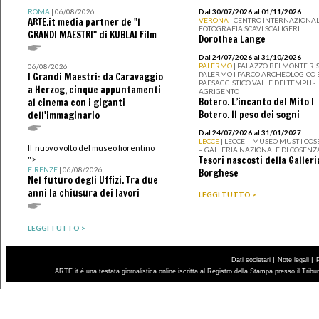
ROMA
| 06/08/2026
Dal 30/07/2026 al 01/11/2026
ARTE.it media partner de "I
VERONA
| CENTRO INTERNAZIONAL
FOTOGRAFIA SCAVI SCALIGERI
GRANDI MAESTRI" di KUBLAI Film
Dorothea Lange
Dal 24/07/2026 al 31/10/2026
PALERMO
| PALAZZO BELMONTE RIS
06/08/2026
PALERMO I PARCO ARCHEOLOGICO 
I Grandi Maestri: da Caravaggio
PAESAGGISTICO VALLE DEI TEMPLI -
a Herzog, cinque appuntamenti
AGRIGENTO
Botero. L’incanto del Mito I
al cinema con i giganti
Botero. Il peso dei sogni
dell'immaginario
Dal 24/07/2026 al 31/01/2027
LECCE
| LECCE – MUSEO MUST I CO
Il nuovo volto del museo fiorentino
– GALLERIA NAZIONALE DI COSENZ
Tesori nascosti della Galleri
">
FIRENZE
| 06/08/2026
Borghese
Nel futuro degli Uffizi. Tra due
anni la chiusura dei lavori
LEGGI TUTTO >
LEGGI TUTTO >
|
|
Dati societari
Note legali
ARTE.it è una testata giornalistica online iscritta al Registro della Stampa presso il Trib