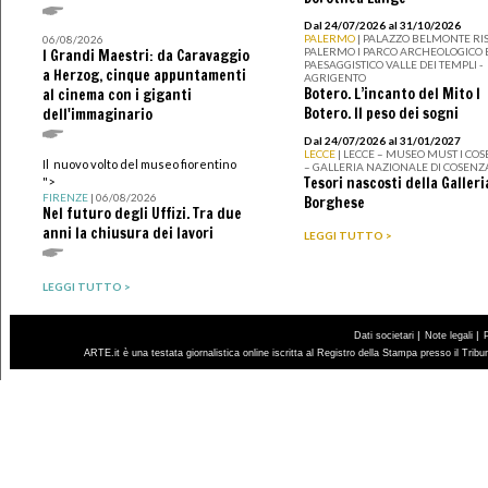
Dal 24/07/2026 al 31/10/2026
PALERMO
| PALAZZO BELMONTE RIS
06/08/2026
PALERMO I PARCO ARCHEOLOGICO 
I Grandi Maestri: da Caravaggio
PAESAGGISTICO VALLE DEI TEMPLI -
a Herzog, cinque appuntamenti
AGRIGENTO
Botero. L’incanto del Mito I
al cinema con i giganti
Botero. Il peso dei sogni
dell'immaginario
Dal 24/07/2026 al 31/01/2027
LECCE
| LECCE – MUSEO MUST I CO
Il nuovo volto del museo fiorentino
– GALLERIA NAZIONALE DI COSENZ
Tesori nascosti della Galleri
">
FIRENZE
| 06/08/2026
Borghese
Nel futuro degli Uffizi. Tra due
anni la chiusura dei lavori
LEGGI TUTTO >
LEGGI TUTTO >
|
|
Dati societari
Note legali
ARTE.it è una testata giornalistica online iscritta al Registro della Stampa presso il Trib