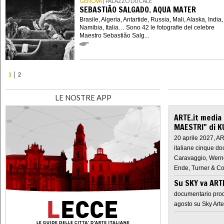
GENOVA
| PALAZZO DUCALE
SEBASTIÃO SALGADO. AQUA MATER
Brasile, Algeria, Antartide, Russia, Mali, Alaska, India,
Namibia, Italia… Sono 42 le fotografie del celebre
Maestro Sebastião Salg...
1
2
LE NOSTRE APP
ARTE.it media
MAESTRI" di K
20 aprile 2027, A
italiane cinque do
Caravaggio, Werne
Ende, Turner & Co
Su SKY va AR
documentario prod
agosto su Sky Arte