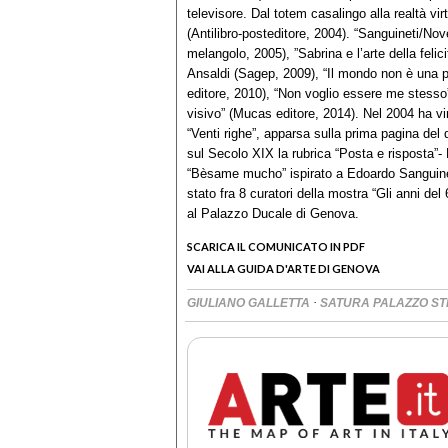
televisore. Dal totem casalingo alla realtà vi
(Antilibro-posteditore, 2004). “Sanguineti/Nov
melangolo, 2005), ”Sabrina e l’arte della felici
Ansaldi (Sagep, 2009), “Il mondo non è una p
editore, 2010), “Non voglio essere me stesso”
visivo” (Mucas editore, 2014). Nel 2004 ha vin
“Venti righe”, apparsa sulla prima pagina del
sul Secolo XIX la rubrica “Posta e risposta”- 
“Bèsame mucho” ispirato a Edoardo Sanguinet
stato fra 8 curatori della mostra “Gli anni del
al Palazzo Ducale di Genova.
SCARICA IL COMUNICATO IN PDF
VAI ALLA GUIDA D'ARTE DI GENOVA
·
GIULIANO GALLETTA
SATURA PALAZZO ST