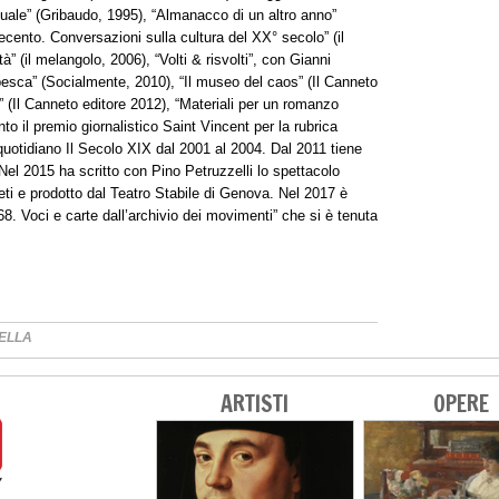
rtuale” (Gribaudo, 1995), “Almanacco di un altro anno”
ecento. Conversazioni sulla cultura del XX° secolo” (il
tà” (il melangolo, 2006), “Volti & risvolti”, con Gianni
esca” (Socialmente, 2010), “Il museo del caos” (Il Canneto
 (Il Canneto editore 2012), “Materiali per un romanzo
to il premio giornalistico Saint Vincent per la rubrica
 quotidiano Il Secolo XIX dal 2001 al 2004. Dal 2011 tiene
Nel 2015 ha scritto con Pino Petruzzelli lo spettacolo
i e prodotto dal Teatro Stabile di Genova. Nel 2017 è
 68. Voci e carte dall’archivio dei movimenti” che si è tenuta
ELLA
ARTISTI
OPERE