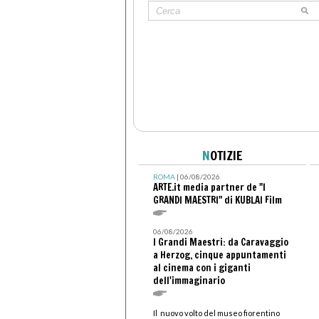
N
OTIZIE
ROMA
| 06/08/2026
ARTE.it media partner de "I
GRANDI MAESTRI" di KUBLAI Film
06/08/2026
I Grandi Maestri: da Caravaggio
a Herzog, cinque appuntamenti
al cinema con i giganti
dell'immaginario
Il nuovo volto del museo fiorentino