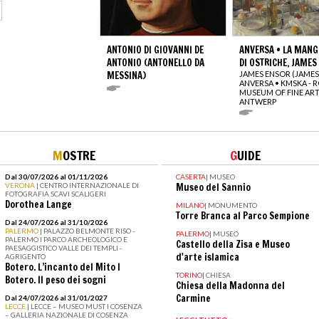
ANTONIO DI GIOVANNI DE
ANVERSA • LA MANG
ANTONIO (ANTONELLO DA
DI OSTRICHE, JAMES
MESSINA)
JAMES ENSOR (JAMES
ANVERSA • KMSKA - 
MUSEUM OF FINE AR
ANTWERP
M
OSTRE
G
UIDE
Dal 30/07/2026 al 01/11/2026
CASERTA
|
MUSEO
VERONA
| CENTRO INTERNAZIONALE DI
Museo del Sannio
FOTOGRAFIA SCAVI SCALIGERI
Dorothea Lange
MILANO
|
MONUMENTO
Torre Branca al Parco Sempione
Dal 24/07/2026 al 31/10/2026
PALERMO
| PALAZZO BELMONTE RISO -
PALERMO
|
MUSEO
PALERMO I PARCO ARCHEOLOGICO E
Castello della Zisa e Museo
PAESAGGISTICO VALLE DEI TEMPLI -
d'arte islamica
AGRIGENTO
Botero. L’incanto del Mito I
TORINO
|
CHIESA
Botero. Il peso dei sogni
Chiesa della Madonna del
Carmine
Dal 24/07/2026 al 31/01/2027
LECCE
| LECCE – MUSEO MUST I COSENZA
– GALLERIA NAZIONALE DI COSENZA