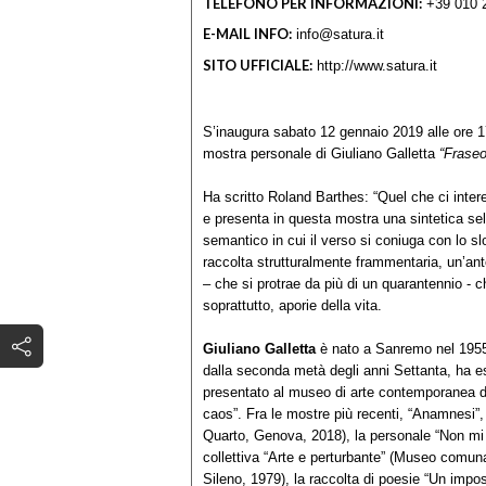
TELEFONO PER INFORMAZIONI:
+39 010 
E-MAIL INFO:
info@satura.it
SITO UFFICIALE:
http://www.satura.it
S’inaugura sabato 12 gennaio 2019 alle ore 1
mostra personale di Giuliano Galletta
“Fraseo
Ha scritto Roland Barthes: “Quel che ci inte
e presenta in questa mostra una sintetica sele
semantico in cui il verso si coniuga con lo slo
raccolta strutturalmente frammentaria, un’an
– che si protrae da più di un quarantennio - ch
soprattutto, aporie della vita.
Giuliano Galletta
è nato a Sanremo nel 1955. 
dalla seconda metà degli anni Settanta, ha esp
presentato al museo di arte contemporanea di
caos”. Fra le mostre più recenti, “Anamnesi”
Quarto, Genova, 2018), la personale “Non mi
collettiva “Arte e perturbante” (Museo comuna
Sileno, 1979), la raccolta di poesie “Un imposs