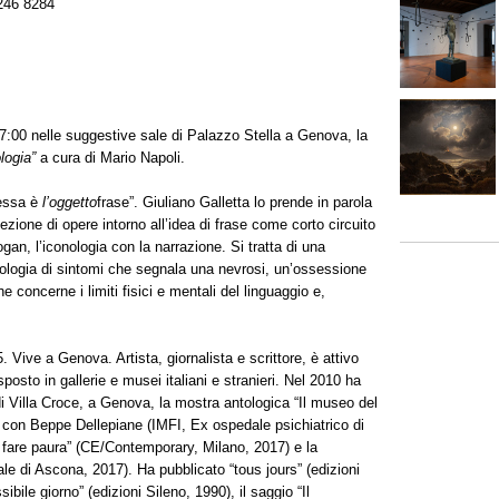
246 8284
7:00 nelle suggestive sale di Palazzo Stella a Genova, la
logia”
a cura di Mario Napoli.
ressa è
l’oggetto
frase”. Giuliano Galletta lo prende in parola
zione di opere intorno all’idea di frase come corto circuito
gan, l’iconologia con la narrazione. Si tratta di una
tologia di sintomi che segnala una nevrosi, un’ossessione
e concerne i limiti fisici e mentali del linguaggio e,
Vive a Genova. Artista, giornalista e scrittore, è attivo
osto in gallerie e musei italiani e stranieri. Nel 2010 ha
 Villa Croce, a Genova, la mostra antologica “Il museo del
, con Beppe Dellepiane (IMFI, Ex ospedale psichiatrico di
 fare paura” (CE/Contemporary, Milano, 2017) e la
le di Ascona, 2017). Ha pubblicato “tous jours” (edizioni
ibile giorno” (edizioni Sileno, 1990), il saggio “Il