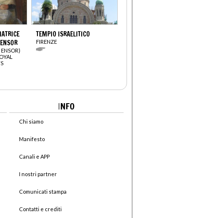
IATRICE
TEMPIO ISRAELITICO
 ENSOR
FIRENZE
 ENSOR)
ROYAL
TS
I
NFO
Chi siamo
Manifesto
Canali e APP
I nostri partner
Comunicati stampa
Contatti e crediti