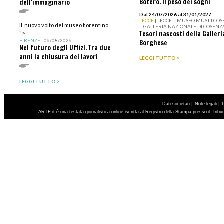
Botero. Il peso dei sogni
dell'immaginario
Dal 24/07/2026 al 31/01/2027
LECCE
| LECCE – MUSEO MUST I CO
Il nuovo volto del museo fiorentino
– GALLERIA NAZIONALE DI COSENZ
Tesori nascosti della Galleri
">
FIRENZE
| 06/08/2026
Borghese
Nel futuro degli Uffizi. Tra due
anni la chiusura dei lavori
LEGGI TUTTO >
LEGGI TUTTO >
|
|
Dati societari
Note legali
ARTE.it è una testata giornalistica online iscritta al Registro della Stampa presso il Trib