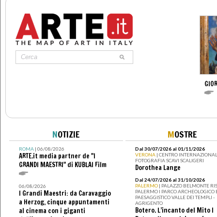
GIOR
N
OTIZIE
M
OSTRE
ROMA
| 06/08/2026
Dal 30/07/2026 al 01/11/2026
ARTE.it media partner de "I
VERONA
| CENTRO INTERNAZIONAL
FOTOGRAFIA SCAVI SCALIGERI
GRANDI MAESTRI" di KUBLAI Film
Dorothea Lange
Dal 24/07/2026 al 31/10/2026
PALERMO
| PALAZZO BELMONTE RIS
06/08/2026
PALERMO I PARCO ARCHEOLOGICO 
I Grandi Maestri: da Caravaggio
PAESAGGISTICO VALLE DEI TEMPLI -
a Herzog, cinque appuntamenti
AGRIGENTO
Botero. L’incanto del Mito I
al cinema con i giganti