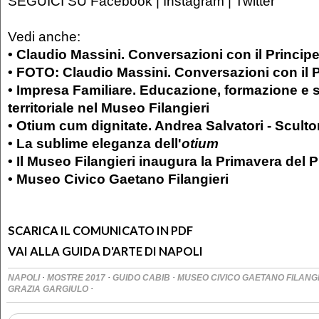
SEGUICI SU Facebook | Instagram | Twitter
Vedi anche:
•
Claudio Massini. Conversazioni con il Princip
• FOTO: Claudio Massini. Conversazioni con il 
• Impresa Familiare. Educazione, formazione e 
territoriale nel Museo Filangieri
• Otium cum dignitate. Andrea Salvatori - Sculto
•
La sublime eleganza dell'
otium
• Il Museo Filangieri inaugura la Primavera del P
• Museo Civico Gaetano Filangieri
SCARICA IL COMUNICATO IN PDF
VAI ALLA GUIDA D'ARTE DI NAPOLI
·
·
·
NAPOLI
MOSTRE 2017
GUIDO CABIB
MUSEO CIVICO GAETANO FILANG
·
GRAZIA GARGIULO