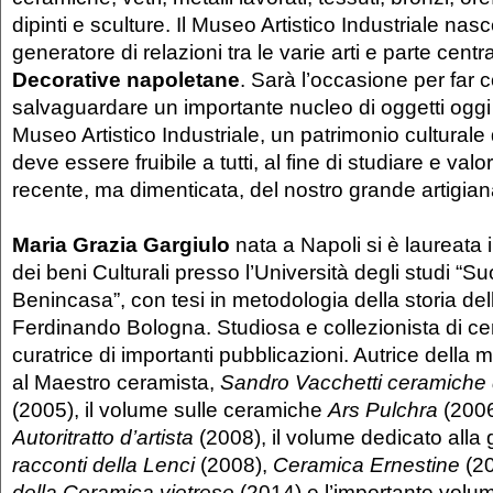
dipinti e sculture. Il Museo Artistico Industriale nas
generatore di relazioni tra le varie arti e parte centr
Decorative napoletane
. Sarà l’occasione per far
salvaguardare un importante nucleo di oggetti oggi
Museo Artistico Industriale, un patrimonio culturale 
deve essere fruibile a tutti, al fine di studiare e valo
recente, ma dimenticata, del nostro grande artigian
Maria Grazia Gargiulo
nata a Napoli si è laureata
dei beni Culturali presso l’Università degli studi “S
Benincasa”, con tesi in metodologia della storia del
Ferdinando Bologna. Studiosa e collezionista di cer
curatrice di importanti pubblicazioni. Autrice della
al Maestro ceramista,
Sandro Vacchetti ceramiche d
(2005), il volume sulle ceramiche
Ars Pulchra
(200
Autoritratto d’artista
(2008), il volume dedicato alla g
racconti della Lenci
(2008),
Ceramica Ernestine
(2
della Ceramica vietrese
(2014) e l’importante vol