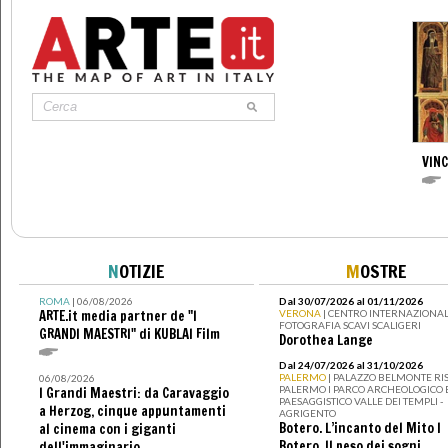
VIN
N
OTIZIE
M
OSTRE
ROMA
| 06/08/2026
Dal 30/07/2026 al 01/11/2026
ARTE.it media partner de "I
VERONA
| CENTRO INTERNAZIONAL
FOTOGRAFIA SCAVI SCALIGERI
GRANDI MAESTRI" di KUBLAI Film
Dorothea Lange
Dal 24/07/2026 al 31/10/2026
PALERMO
| PALAZZO BELMONTE RIS
06/08/2026
PALERMO I PARCO ARCHEOLOGICO 
I Grandi Maestri: da Caravaggio
PAESAGGISTICO VALLE DEI TEMPLI -
a Herzog, cinque appuntamenti
AGRIGENTO
Botero. L’incanto del Mito I
al cinema con i giganti
Botero. Il peso dei sogni
dell'immaginario