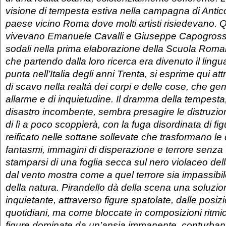
visione di tempesta estiva nella campagna di Anticol
paese vicino Roma dove molti artisti risiedevano. Qu
vivevano Emanuele Cavalli e Giuseppe Capogrossi,
sodali nella prima elaborazione della Scuola Roman
che partendo dalla loro ricerca era divenuto il lingu
punta nell’Italia degli anni Trenta, si esprime qui at
di scavo nella realtà dei corpi e delle cose, che ge
allarme e di inquietudine. Il dramma della tempesta
disastro incombente, sembra presagire le distruzion
di lì a poco scoppierà, con la fuga disordinata di figu
reificato nelle sottane sollevate che trasformano le
fantasmi, immagini di disperazione e terrore senza v
stamparsi di una foglia secca sul nero violaceo de
dal vento mostra come a quel terrore sia impassibile 
della natura. Pirandello dà della scena una soluzio
inquietante, attraverso figure spatolate, dalle posizi
quotidiani, ma come bloccate in composizioni ritmic
figure dominate da un’ansia immanente, conturbant