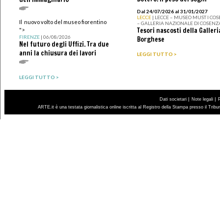
Dal 24/07/2026 al 31/01/2027
LECCE
| LECCE – MUSEO MUST I CO
Il nuovo volto del museo fiorentino
– GALLERIA NAZIONALE DI COSENZ
Tesori nascosti della Galleri
">
FIRENZE
| 06/08/2026
Borghese
Nel futuro degli Uffizi. Tra due
anni la chiusura dei lavori
LEGGI TUTTO >
LEGGI TUTTO >
|
|
Dati societari
Note legali
ARTE.it è una testata giornalistica online iscritta al Registro della Stampa presso il Trib