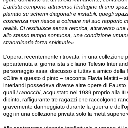
L’artista compone attraverso l’indagine di uno spaz
planato su schemi diagonali e instabili, quegli spazi
coscienza non riesce a colmare nel suo rapporto 
realtà. Ci restituisce senza retorica, attraverso un
allo stesso tempo sontuosa, una condizione umana
straordinaria forza spirituale
».
L’opera, recentemente ritrovata in una collezione pr
appartenuta al giornalista siciliano Telesio Interlan
personaggio assai discusso e tuttavia amico della f
«Oltre a questo dipinto – racconta Flavia Matitti – s
Interlandi possedeva diverse altre opere di Fausto P
quali
I ranocchi
, acquistato nel 1939 proprio alla III
dipinto, raffigurante tre ragazzi che raccolgono ra
gravemente danneggiato durante la guerra e dell’
oggi in una collezione privata solo la metà superior
Alla controversa vicenda intellettuale e umana di In