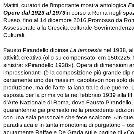
Matitti, curatori dell’importante mostra antologica
Fa
Opere dal 1923 al 1973
in corso a Roma negli spazi
Russo, fino al 14 dicembre 2016.Promosso da Rom
Assessorato alla Crescita culturale-Sovrintendenza
Culturali.
Fausto Pirandello dipinse
La tempesta
nel 1938, al
attività creativa (olio su compensato, cm 150x225, 
sinistra: «Pirandello 1938»). Opera di dimensioni 
impressionanti (è la composizione più grande dipinta
certamente uno dei massimi capolavori non solo de
produzione, ma dell’arte italiana tra le due guerre.
esposta per la prima volta nel febbraio 1939 alla II
d’Arte Nazionale di Roma, dove Fausto Pirandello, 
quarantenne già premiato nella precedente edizione,
con una sala personale che fece scalpore. «In que
paradisiaca e in tanta monotonia di purgatorio – o
acutamente Raffaele De Grada sulle pagine di «Cor