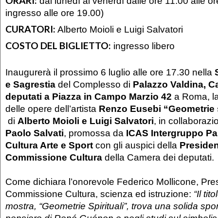
ORARI:
dal lunedì al venerdì dalle ore 11.00 alle or
ingresso alle ore 19.00)
CURATORI:
Alberto Moioli e Luigi Salvatori
COSTO DEL BIGLIETTO:
ingresso libero
Inaugurerà il prossimo 6 luglio alle ore 17.30 nella
e Sagrestia
del Complesso di
Palazzo Valdina, C
deputati a Piazza in Campo Marzio 42
a Roma, la
delle opere dell’artista
Renzo Eusebi “Geometrie s
di
Alberto Moioli
e Luigi Salvatori
, in collaboraz
Paolo Salvati
, promossa da
ICAS Intergruppo Pa
Cultura Arte e Sport
con gli auspici della
Presiden
Commissione Cultura
della Camera dei deputati.
Come dichiara l’onorevole Federico Mollicone, Pres
Commissione Cultura, scienza ed istruzione:
“Il ti
mostra, “Geometrie Spirituali”, trova una solida spo
pensiero di René Guénon e negli studi sul simboli