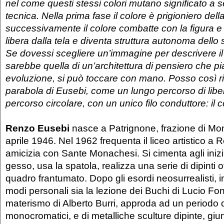
nel come questi stessi colori mutano significato a 
tecnica. Nella prima fase il colore è prigioniero della
successivamente il colore combatte con la figura e l
libera dalla tela e diventa struttura autonoma dello 
Se dovessi scegliere un’immagine per descrivere il
sarebbe quella di un’architettura di pensiero che pi
evoluzione, si può toccare con mano. Posso così ri
parabola di Eusebi, come un lungo percorso di libe
percorso circolare, con un unico filo conduttore: il c
Renzo Eusebi
nasce a Patrignone, frazione di Mon
aprile 1946. Nel 1962 frequenta il liceo artistico a 
amicizia con Sante Monachesi. Si cimenta agli inizi 
gesso, usa la spatola, realizza una serie di dipinti
quadro frantumato. Dopo gli esordi neosurrealisti, i
modi personali sia la lezione dei Buchi di Lucio Fon
materismo di Alberto Burri, approda ad un periodo di
monocromatici, e di metalliche sculture dipinte, gi