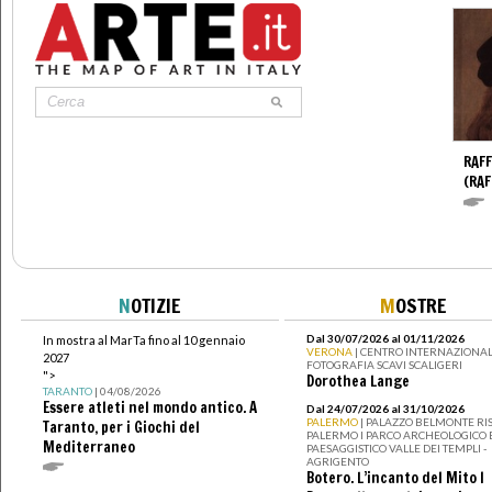
RAFF
(RAF
N
OTIZIE
M
OSTRE
Dal 30/07/2026 al 01/11/2026
In mostra al MarTa fino al 10 gennaio
VERONA
| CENTRO INTERNAZIONAL
2027
FOTOGRAFIA SCAVI SCALIGERI
">
Dorothea Lange
TARANTO
| 04/08/2026
Essere atleti nel mondo antico. A
Dal 24/07/2026 al 31/10/2026
PALERMO
| PALAZZO BELMONTE RIS
Taranto, per i Giochi del
PALERMO I PARCO ARCHEOLOGICO 
Mediterraneo
PAESAGGISTICO VALLE DEI TEMPLI -
AGRIGENTO
Botero. L’incanto del Mito I