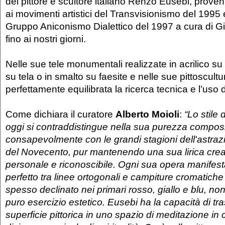
del pittore e scultore italiano Renzo Eusebi, proveni
ai movimenti artistici del Transvisionismo del 1995
Gruppo Aniconismo Dialettico del 1997 a cura di G
fino ai nostri giorni.
Nelle sue tele monumentali realizzate in acrilico su 
su tela o in smalto su faesite e nelle sue pittoscultur
perfettamente equilibrata la ricerca tecnica e l’uso 
Come dichiara il curatore
Alberto Moioli
:
“Lo stile
oggi si contraddistingue nella sua purezza composi
consapevolmente con le grandi stagioni dell'astra
del Novecento, pur mantenendo una sua lirica crea
personale e riconoscibile. Ogni sua opera manifesta
perfetto tra linee ortogonali e campiture cromatiche i
spesso declinato nei primari rosso, giallo e blu, n
puro esercizio estetico. Eusebi ha la capacità di tr
superficie pittorica in uno spazio di meditazione in 