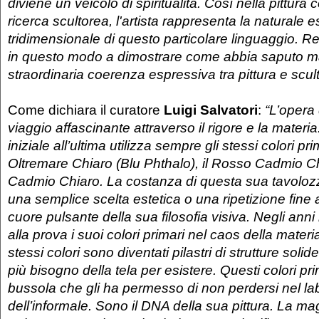
diviene un veicolo di spiritualità. Così nella pittura
ricerca scultorea, l'artista rappresenta la naturale 
tridimensionale di questo particolare linguaggio. 
in questo modo a dimostrare come abbia saputo 
straordinaria coerenza espressiva tra pittura e scult
Come dichiara il curatore
Luigi Salvatori
:
“L’opera
viaggio affascinante attraverso il rigore e la materi
iniziale all’ultima utilizza sempre gli stessi colori prim
Oltremare Chiaro (Blu Phthalo), il Rosso Cadmio Chi
Cadmio Chiaro. La costanza di questa sua tavoloz
una semplice scelta estetica o una ripetizione fine 
cuore pulsante della sua filosofia visiva. Negli an
alla prova i suoi colori primari nel caos della mater
stessi colori sono diventati pilastri di strutture sol
più bisogno della tela per esistere. Questi colori pri
bussola che gli ha permesso di non perdersi nel lab
dell’informale. Sono il DNA della sua pittura. La ma