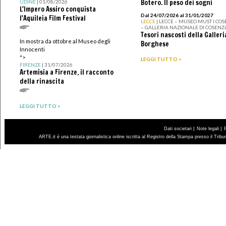
Botero. Il peso dei sogni
UDINE
| 01/08/2026
L'Impero Assiro conquista
Dal 24/07/2026 al 31/01/2027
l'Aquileia Film Festival
LECCE
| LECCE – MUSEO MUST I CO
– GALLERIA NAZIONALE DI COSENZ
Tesori nascosti della Galleri
In mostra da ottobre al Museo degli
Borghese
Innocenti
">
LEGGI TUTTO >
FIRENZE
| 31/07/2026
Artemisia a Firenze, il racconto
della rinascita
LEGGI TUTTO >
|
|
Dati societari
Note legali
ARTE.it è una testata giornalistica online iscritta al Registro della Stampa presso il Trib