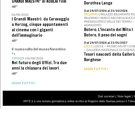
GRANDI MAESTRI" di KUBLAI Film
Dorothea Lange
Dal 24/07/2026 al 31/10/2026
PALERMO
| PALAZZO BELMONTE RIS
06/08/2026
PALERMO I PARCO ARCHEOLOGICO 
I Grandi Maestri: da Caravaggio
PAESAGGISTICO VALLE DEI TEMPLI -
a Herzog, cinque appuntamenti
AGRIGENTO
Botero. L’incanto del Mito I
al cinema con i giganti
Botero. Il peso dei sogni
dell'immaginario
Dal 24/07/2026 al 31/01/2027
LECCE
| LECCE – MUSEO MUST I CO
Il nuovo volto del museo fiorentino
– GALLERIA NAZIONALE DI COSENZ
Tesori nascosti della Galleri
">
FIRENZE
| 06/08/2026
Borghese
Nel futuro degli Uffizi. Tra due
anni la chiusura dei lavori
LEGGI TUTTO >
LEGGI TUTTO >
|
|
Dati societari
Note legali
ARTE.it è una testata giornalistica online iscritta al Registro della Stampa presso il Trib