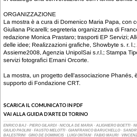
ORGANIZZAZIONE
La mostra è a cura di Domenico Maria Papa, con 
Giuliana Picarelli; segreteria organizzativa di Fra
redazione Monica Prastaro; trasporti EP Servizi; Al
delle idee; Realizzazioni grafiche, Showbyte s. r. l.
Assieme2008, Agenzia UnipolSai s.r.l.; Stampa Ti
servizi fotograﬁci Ernani Orcorte.
La mostra, un progetto dell’associazione Phanés, è 
supporto di Fondazione CRT.
SCARICA IL COMUNICATO IN PDF
VAI ALLA GUIDA D'ARTE DI TORINO
·
·
·
·
ENRICO BAJ
PIERO GILARDI
NICOLA DE MARIA
ALIGHIERO BOETTI
N
·
·
·
GIULIO PAOLINI
FAUSTO MELOTTI
GIANFRANCO BARUCHELLO
SANDR
·
·
·
·
BALESTRINI
GINO DE DOMINICIS
LUIGI ONTANI
FABIO MAURI
VINCEN