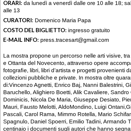
ORARI:
da lunedì a venerdì dalle ore 10 alle 18; sa
alle 13
CURATORI:
Domenico Maria Papa
COSTO DEL BIGLIETTO:
ingresso gratuito
E-MAIL INFO:
press.tracesart@gmail.com
La mostra propone un percorso nelle arti visive, tra
e Ottanta del Novecento, attraverso opere accompa
fotograﬁe, libri, libri d’artista e progetti provenienti 
collezioni pubbliche e private. In mostra oltre quar
di:Vincenzo Agnetti, Enrico Baj, Nanni Balestrini, 
Baruchello, Alighiero Boetti, Alik Cavaliere, Sandr
Dominicis, Nicola De Maria, Giuseppe Desiato, Pier
Mauri, Fausto Melotti, AldoMondino, Luigi Ontani,Gi
Pascali, Carol Rama, Mimmo Rotella, Mario Schif
Spagnulo, Daniel Spoerri, Emilio Tadini, Armando T
centinaio i documenti sugli autori che hanno segna