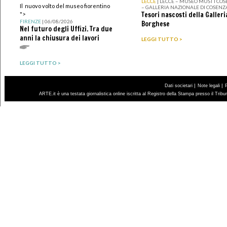
LECCE
| LECCE – MUSEO MUST I CO
Il nuovo volto del museo fiorentino
– GALLERIA NAZIONALE DI COSENZ
Tesori nascosti della Galleri
">
FIRENZE
| 06/08/2026
Borghese
Nel futuro degli Uffizi. Tra due
anni la chiusura dei lavori
LEGGI TUTTO >
LEGGI TUTTO >
|
|
Dati societari
Note legali
ARTE.it è una testata giornalistica online iscritta al Registro della Stampa presso il Trib