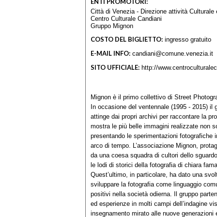
ENTI PROMOTORI:
Città di Venezia - Direzione attività Cultural
Centro Culturale Candiani
Gruppo Mignon
COSTO DEL BIGLIETTO:
ingresso gratuito
E-MAIL INFO:
candiani@comune.venezia.it
SITO UFFICIALE:
http://www.centroculturalec
Mignon è il primo collettivo di Street Photogr
In occasione del ventennale (1995 - 2015) il g
attinge dai propri archivi per raccontare la pr
mostra le più belle immagini realizzate non s
presentando le sperimentazioni fotografiche 
arco di tempo. L’associazione Mignon, protag
da una coesa squadra di cultori dello sguardo
le lodi di storici della fotografia di chiara f
Quest’ultimo, in particolare, ha dato una svol
sviluppare la fotografia come linguaggio comu
positivi nella società odierna. Il gruppo part
ed esperienze in molti campi dell’indagine vis
insegnamento mirato alle nuove generazioni e