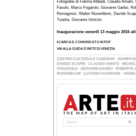
Fotografie di Fatima Abbadi, Claudio Amato,
Fasolo, Marco Fogarolo, Giovanni Garbo, Rob
Romagnosi, Walter Rosenblum, Davide Scapi
Turetta, Giovanni Umicini.
Inaugurazione venerdì 13 maggio 2016 all
SCARICA IL COMUNICATO IN PDF
VAI ALLA GUIDA D'ARTE DI VENEZIA
·
CENTRO CULTURALE CANDIANI
GIAMPAO
·
·
DAVIDE SCAPIN
CLAUDIO AMATO
MICHE
·
·
FOGAROLO
GIOVANNI GARBO
ROBERTA 
·
·
ROSENBLUM
LUCIANO SCHIAVON
ANGEL