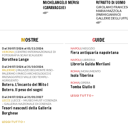
MICHELANGELO MERISI
RITRATTO DI UOMO
(CARAVAGGIO)
GIROLAMO FRANCE
MARIA MAZZOLA
(PARMIGIANINO)
GALLERIE DEGLI UFFI
M
OSTRE
G
UIDE
Dal 30/07/2026 al 01/11/2026
NAPOLI
|
NEGOZIO
VERONA
| CENTRO INTERNAZIONALE DI
Fiera antiquaria napoletana
FOTOGRAFIA SCAVI SCALIGERI
Dorothea Lange
NAPOLI
|
LIBRERIA
Libreria Guida Merliani
Dal 24/07/2026 al 31/10/2026
PALERMO
| PALAZZO BELMONTE RISO -
ROMA
|
MONUMENTO
PALERMO I PARCO ARCHEOLOGICO E
Isola Tiberina
PAESAGGISTICO VALLE DEI TEMPLI -
AGRIGENTO
ROMA
|
OPERA
Botero. L’incanto del Mito I
Tomba Giulio II
Botero. Il peso dei sogni
LEGGI TUTTO >
Dal 24/07/2026 al 31/01/2027
LECCE
| LECCE – MUSEO MUST I COSENZA
– GALLERIA NAZIONALE DI COSENZA
Tesori nascosti della Galleria
Borghese
LEGGI TUTTO >