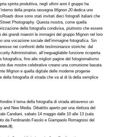
pria spinta produttiva, negli ultimi anni il gruppo ha
ll’interno della propria rassegna
Mignon 20
dedica uno
ssRoads
dove sono stati invitati dieci fotografi italiani che
 Street Photography. Questa mostra, come quella
lorizzazione della fotografia condivisa, piuttosto che essere
dio dei grandi maestri le immagini del gruppo Mignon nel loro
ano una vocazione sociale dell’immagine fotografica. Sin
teresse nei confronti delle testimonianze storiche: dal
rity Administration, all’ineguagliabile funzione ricoperta
 fotografica, fino alle migliori pagine del fotogiornalismo
este due mostre celebrative creano una comunione basata
ente Mignon e quella digitale delle moderne progenie
e della fotografia di strada che va al di là della semplice
ndire il tema della fotografia di strada attraverso un
phy and New Media. Dibattito aperto per una rilettura del
rale Candiani, sabato 14 maggio dalle 10 alle 13 (sala
uto da Ferdinando Fasolo e Giampaolo Romagnosi del
non.it
).