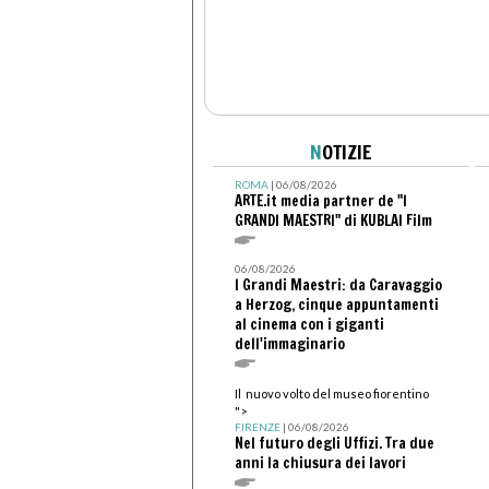
N
OTIZIE
ROMA
| 06/08/2026
ARTE.it media partner de "I
GRANDI MAESTRI" di KUBLAI Film
06/08/2026
I Grandi Maestri: da Caravaggio
a Herzog, cinque appuntamenti
al cinema con i giganti
dell'immaginario
Il nuovo volto del museo fiorentino
">
FIRENZE
| 06/08/2026
Nel futuro degli Uffizi. Tra due
anni la chiusura dei lavori