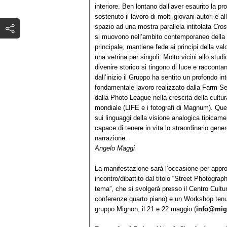
interiore. Ben lontano dall’aver esaurito la pro
sostenuto il lavoro di molti giovani autori e a
spazio ad una mostra parallela intitolata
Cro
si muovono nell’ambito contemporaneo della
principale, mantiene fede ai principi della va
una vetrina per singoli. Molto vicini allo stu
divenire storico si tingono di luce e raccont
dall’inizio il Gruppo ha sentito un profondo in
fondamentale lavoro realizzato dalla Farm Secu
dalla Photo League nella crescita della cultura
mondiale (LIFE e i fotografi di Magnum). Qu
sui linguaggi della visione analogica tipicam
capace di tenere in vita lo straordinario gener
narrazione.
Angelo Maggi
La manifestazione sarà l’occasione per approfo
incontro/dibattito dal titolo “Street Photogra
tema”, che si svolgerà presso il Centro Cultu
conferenze quarto piano) e un Workshop ten
gruppo Mignon, il 21 e 22 maggio (
info@mig