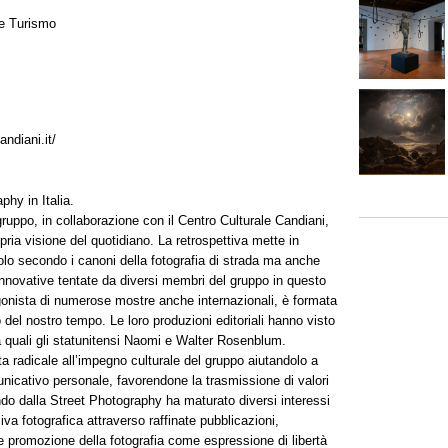
e e Turismo
andiani.it/
aphy in Italia.
ruppo, in collaborazione con il Centro Culturale Candiani,
opria visione del quotidiano. La retrospettiva mette in
olo secondo i canoni della fotografia di strada ma anche
innovative tentate da diversi membri del gruppo in questo
onista di numerose mostre anche internazionali, è formata
 del nostro tempo. Le loro produzioni editoriali hanno visto
ama quali gli statunitensi Naomi e Walter Rosenblum.
ta radicale all’impegno culturale del gruppo aiutandolo a
nicativo personale, favorendone la trasmissione di valori
endo dalla Street Photography ha maturato diversi interessi
iva fotografica attraverso raffinate pubblicazioni,
 promozione della fotografia come espressione di libertà