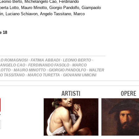
 Leonio Berto, Michelangelo Cao, Ferdinando
erta Lotto, Mauro Minotto, Giorgio Pandolfo, Giampaolo
n, Luciano Schiavon, Angelo Tassitano, Marco
e 18
·
·
·
LO ROMAGNOSI
FATIMA ABBADI
LEONIO BERTO
·
·
LANGELO CAO
FERDINANDO FASOLO
MARCO
·
·
·
LOTTO
MAURO MINOTTO
GIORGIO PANDOLFO
WALTER
·
·
O TASSITANO
MARCO TURETTA
GIOVANNI UMICINI
ARTISTI
OPERE