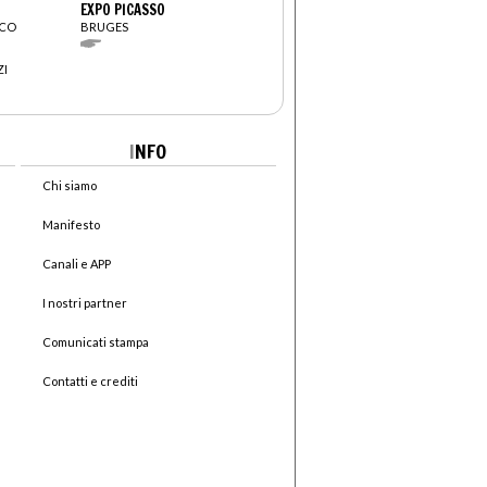
EXPO PICASSO
SCO
BRUGES
ZI
I
NFO
Chi siamo
Manifesto
Canali e APP
I nostri partner
Comunicati stampa
Contatti e crediti