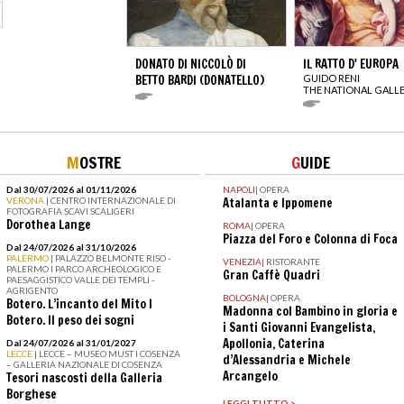
DONATO DI NICCOLÒ DI
IL RATTO D' EUROPA
BETTO BARDI (DONATELLO)
GUIDO RENI
THE NATIONAL GALL
M
OSTRE
G
UIDE
Dal 30/07/2026 al 01/11/2026
NAPOLI
|
OPERA
VERONA
| CENTRO INTERNAZIONALE DI
Atalanta e Ippomene
FOTOGRAFIA SCAVI SCALIGERI
Dorothea Lange
ROMA
|
OPERA
Piazza del Foro e Colonna di Foca
Dal 24/07/2026 al 31/10/2026
PALERMO
| PALAZZO BELMONTE RISO -
VENEZIA
|
RISTORANTE
PALERMO I PARCO ARCHEOLOGICO E
Gran Caffè Quadri
PAESAGGISTICO VALLE DEI TEMPLI -
AGRIGENTO
BOLOGNA
|
OPERA
Botero. L’incanto del Mito I
Madonna col Bambino in gloria e
Botero. Il peso dei sogni
i Santi Giovanni Evangelista,
Apollonia, Caterina
Dal 24/07/2026 al 31/01/2027
LECCE
| LECCE – MUSEO MUST I COSENZA
d’Alessandria e Michele
– GALLERIA NAZIONALE DI COSENZA
Arcangelo
Tesori nascosti della Galleria
Borghese
LEGGI TUTTO >