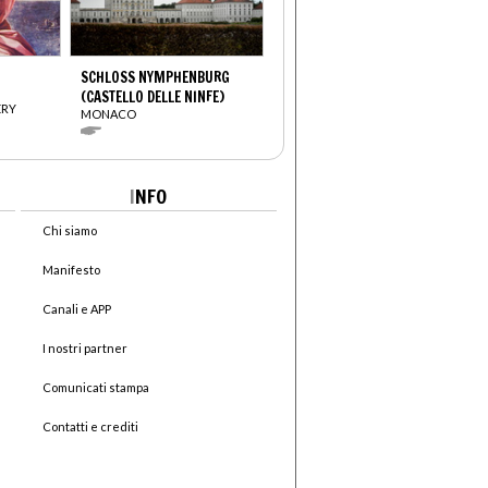
SCHLOSS NYMPHENBURG
(CASTELLO DELLE NINFE)
ERY
MONACO
I
NFO
Chi siamo
Manifesto
Canali e APP
I nostri partner
Comunicati stampa
Contatti e crediti