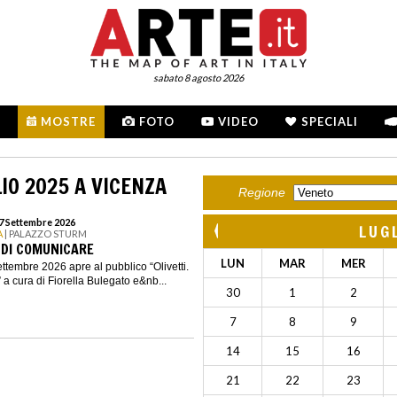
sabato 8 agosto 2026
MOSTRE
FOTO
VIDEO
SPECIALI
IO 2025 A VICENZA
Regione
27 Settembre 2026
LUG
A
| PALAZZO STURM
E DI COMUNICARE
LUN
MAR
MER
ettembre 2026 apre al pubblico “Olivetti.
 a cura di Fiorella Bulegato e&nb...
30
1
2
7
8
9
14
15
16
21
22
23