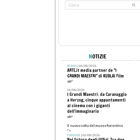
N
OTIZIE
ROMA
| 06/08/2026
ARTE.it media partner de "I
GRANDI MAESTRI" di KUBLAI Film
06/08/2026
I Grandi Maestri: da Caravaggio
a Herzog, cinque appuntamenti
al cinema con i giganti
dell'immaginario
Il nuovo volto del museo fiorentino
">
FIRENZE
| 06/08/2026
Nel futuro degli Uffizi. Tra due