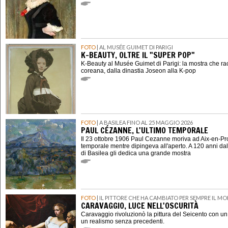
FOTO
| AL MUSÉE GUIMET DI PARIGI
K-BEAUTY, OLTRE IL "SUPER POP"
K-Beauty al Musée Guimet di Parigi: la mostra che ra
coreana, dalla dinastia Joseon alla K-pop
FOTO
| A BASILEA FINO AL 25 MAGGIO 2026
PAUL CÉZANNE, L'ULTIMO TEMPORALE
Il 23 ottobre 1906 Paul Cezanne moriva ad Aix-en-P
temporale mentre dipingeva all'aperto. A 120 anni dal
di Basilea gli dedica una grande mostra
FOTO
| IL PITTORE CHE HA CAMBIATO PER SEMPRE IL M
CARAVAGGIO, LUCE NELL'OSCURITÀ
Caravaggio rivoluzionò la pittura del Seicento con u
un realismo senza precedenti.