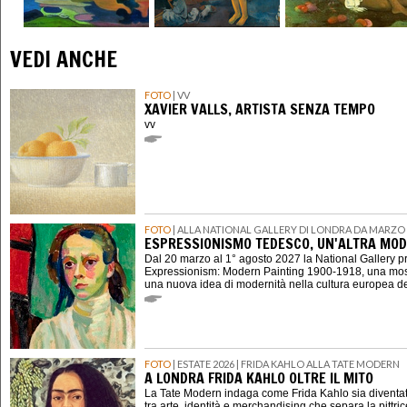
VEDI ANCHE
FOTO
| VV
XAVIER VALLS, ARTISTA SENZA TEMPO
vv
FOTO
| ALLA NATIONAL GALLERY DI LONDRA DA MARZO 
ESPRESSIONISMO TEDESCO, UN'ALTRA MOD
Dal 20 marzo al 1° agosto 2027 la National Gallery 
Expressionism: Modern Painting 1900-1918, una mostr
una nuova idea di modernità nella cultura europea d
FOTO
| ESTATE 2026 | FRIDA KAHLO ALLA TATE MODERN
A LONDRA FRIDA KAHLO OLTRE IL MITO
La Tate Modern indaga come Frida Kahlo sia diventat
tra arte, identità e merchandising che separa la pittri