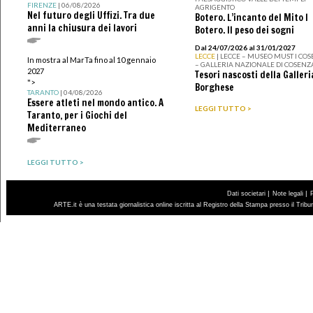
FIRENZE
| 06/08/2026
AGRIGENTO
Nel futuro degli Uffizi. Tra due
Botero. L’incanto del Mito I
anni la chiusura dei lavori
Botero. Il peso dei sogni
Dal 24/07/2026 al 31/01/2027
LECCE
| LECCE – MUSEO MUST I CO
In mostra al MarTa fino al 10 gennaio
– GALLERIA NAZIONALE DI COSENZ
2027
Tesori nascosti della Galleri
">
Borghese
TARANTO
| 04/08/2026
Essere atleti nel mondo antico. A
LEGGI TUTTO >
Taranto, per i Giochi del
Mediterraneo
LEGGI TUTTO >
|
|
Dati societari
Note legali
ARTE.it è una testata giornalistica online iscritta al Registro della Stampa presso il Trib