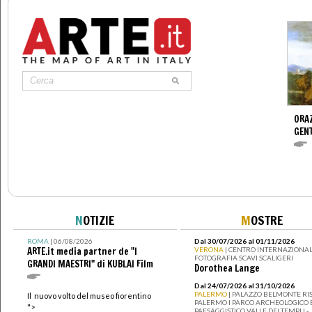
ORAZ
GENT
N
OTIZIE
M
OSTRE
ROMA
| 06/08/2026
Dal 30/07/2026 al 01/11/2026
ARTE.it media partner de "I
VERONA
| CENTRO INTERNAZIONAL
FOTOGRAFIA SCAVI SCALIGERI
GRANDI MAESTRI" di KUBLAI Film
Dorothea Lange
Dal 24/07/2026 al 31/10/2026
PALERMO
| PALAZZO BELMONTE RIS
Il nuovo volto del museo fiorentino
PALERMO I PARCO ARCHEOLOGICO 
">
PAESAGGISTICO VALLE DEI TEMPLI -