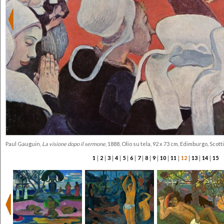
Paul Gauguin,
La visione dopo il sermone
, 1888, Olio su tela, 92 x 73 cm, Edimburgo, Scot
|
|
|
|
|
|
|
|
|
|
|
|
|
|
1
2
3
4
5
6
7
8
9
10
11
12
13
14
15