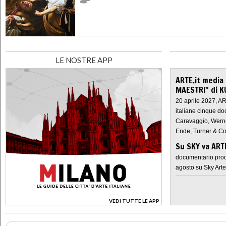
LE NOSTRE APP
ARTE.it media
MAESTRI" di K
20 aprile 2027, A
italiane cinque do
Caravaggio, Werne
Ende, Turner & Co
Su SKY va AR
documentario prod
agosto su Sky Arte
VEDI TUTTE LE APP
>