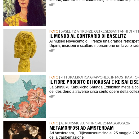
FOTO
| BASELITZ A FIRENZE, OLTRE SESSANT’ANNI DI P
IL MONDO AL CONTRARIO DI BASELITZ
Al Museo Novecento di Firenze una grande retrospett
Dipinti, incisioni e sculture ripercorrono un lavoro rad
FOTO
| PITTURA EROTICA GIAPPONESE IN MOSTRA A TO
IL FIORE PROIBITO DI HOKUSAI E KEISAI EIS
La Shinjuku Kabukicho Shunga Exhibition mette a con
del desiderio attraverso circa cento opere della coll
FOTO
| AL RIJKSMUSEUM FINO AL 25 MAGGIO 2026
METAMORFOSI AD AMSTERDAM
Ad Amsterdam, il Rijksmuseum fino al 25 maggio 202
della trasformazione