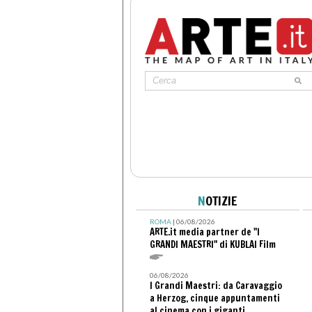
N
OTIZIE
ROMA
| 06/08/2026
ARTE.it media partner de "I
GRANDI MAESTRI" di KUBLAI Film
06/08/2026
I Grandi Maestri: da Caravaggio
a Herzog, cinque appuntamenti
al cinema con i giganti