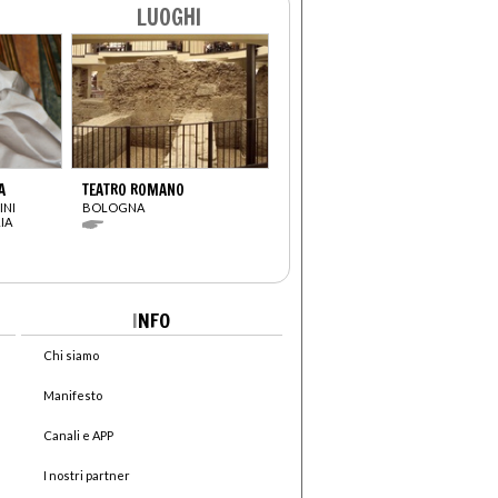
LUOGHI
A
TEATRO ROMANO
INI
BOLOGNA
IA
I
NFO
Chi siamo
Manifesto
Canali e APP
I nostri partner