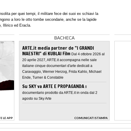
olita per quei tempi, il militare fece dei suoi ex schiavi la
ngono a loro le otto tombe secondarie, anche se la lapide
 Illirico ed Eracla.
BACHECA
ARTE.it media partner de "I GRANDI
MAESTRI" di KUBLAI Film
Dal 4 ottobre 2026 al
20 aprile 2027, ARTE.it accompagna nelle sale
italiane cinque documentari d'arte dedicati a
Caravaggio, Werner Herzog, Frida Kahlo, Michael
Ende, Turner & Constable
Su SKY va ARTE E PROPAGANDA
Il
documentario prodotto da ARTE.it in onda dal 2
agosto su Sky Arte
E LE APP
COMUNICATI STAMPA
>