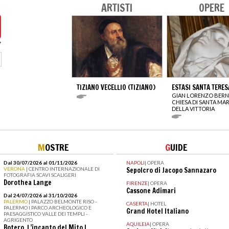
ARTISTI
OPERE
TIZIANO VECELLIO (TIZIANO)
ESTASI SANTA TERES
GIAN LORENZO BERN
CHIESA DI SANTA MAR
DELLA VITTORIA
M
OSTRE
G
UIDE
Dal 30/07/2026 al 01/11/2026
NAPOLI
|
OPERA
VERONA
| CENTRO INTERNAZIONALE DI
Sepolcro di Jacopo Sannazaro
FOTOGRAFIA SCAVI SCALIGERI
Dorothea Lange
FIRENZE
|
OPERA
Cassone Adimari
Dal 24/07/2026 al 31/10/2026
PALERMO
| PALAZZO BELMONTE RISO -
CASERTA
|
HOTEL
PALERMO I PARCO ARCHEOLOGICO E
Grand Hotel Italiano
PAESAGGISTICO VALLE DEI TEMPLI -
AGRIGENTO
AQUILEIA
|
OPERA
Botero. L’incanto del Mito I