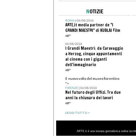
N
OTIZIE
ROMA
| 06/08/2026
ARTE.it media partner de "I
GRANDI MAESTRI" di KUBLAI Film
06/08/2026
I Grandi Maestri: da Caravaggio
a Herzog, cinque appuntamenti
al cinema con i giganti
dell'immaginario
Il nuovo volto del museo fiorentino
">
FIRENZE
| 06/08/2026
Nel futuro degli Uffizi. Tra due
anni la chiusura dei lavori
LEGGI TUTTO >
ARTE.it è una testata giornalistica online iscri