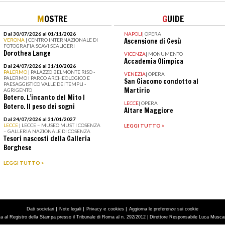
M
OSTRE
G
UIDE
Dal 30/07/2026 al 01/11/2026
NAPOLI
|
OPERA
VERONA
| CENTRO INTERNAZIONALE DI
Ascensione di Gesù
FOTOGRAFIA SCAVI SCALIGERI
Dorothea Lange
VICENZA
|
MONUMENTO
Accademia Olimpica
Dal 24/07/2026 al 31/10/2026
PALERMO
| PALAZZO BELMONTE RISO -
VENEZIA
|
OPERA
PALERMO I PARCO ARCHEOLOGICO E
San Giacomo condotto al
PAESAGGISTICO VALLE DEI TEMPLI -
Martirio
AGRIGENTO
Botero. L’incanto del Mito I
LECCE
|
OPERA
Botero. Il peso dei sogni
Altare Maggiore
Dal 24/07/2026 al 31/01/2027
LECCE
| LECCE – MUSEO MUST I COSENZA
LEGGI TUTTO >
– GALLERIA NAZIONALE DI COSENZA
Tesori nascosti della Galleria
Borghese
LEGGI TUTTO >
|
|
e
|
Dati societari
Note legali
Privacy
cookies
Aggiorna le preferenze sui cookie
tta al Registro della Stampa presso il Tribunale di Roma al n. 292/2012 | Direttore Responsabile Luca Muscarà 