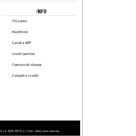
I
NFO
Chi siamo
Manifesto
Canali e APP
I nostri partner
Comunicati stampa
Contatti e crediti
| © 2026 ARTE.it | Tutti i diritti sono riservati