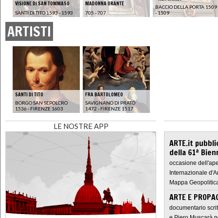
VISIONE DI SAN TOMMASO
MADONNA ORANTE
BACCIO DELLA PORTA 1509
SANTI DI TITO 1593 - 1593
705 - 707
- 1509
ARTISTI
SANTI DI TITO
FRA BARTOLOMEO
BORGO SAN SEPOLCRO
SAVIGNANO DI PRATO
1536 - FIRENZE 1603
1472 - FIRENZE 1517
LE NOSTRE APP
ARTE.it pubbli
della 61ª Bien
occasione dell'ape
Internazionale d'A
Mappa Geopolitica
ARTE E PROPAG
documentario scrit
e Piero Muscarà pe