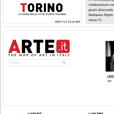
collaborazione con
grazie all'accordo 
Mediawan Rights c
Axess TV.
VEDI TUTTE LE APP
>
LUC