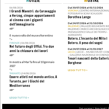
N
OTIZIE
M
OSTRE
06/08/2026
Dal 30/07/2026 al 01/11/2026
I Grandi Maestri: da Caravaggio
VERONA
| CENTRO INTERNAZIONAL
FOTOGRAFIA SCAVI SCALIGERI
a Herzog, cinque appuntamenti
Dorothea Lange
al cinema con i giganti
Dal 24/07/2026 al 31/10/2026
dell'immaginario
PALERMO
| PALAZZO BELMONTE RIS
PALERMO I PARCO ARCHEOLOGICO 
PAESAGGISTICO VALLE DEI TEMPLI -
AGRIGENTO
Il nuovo volto del museo fiorentino
Botero. L’incanto del Mito I
">
Botero. Il peso dei sogni
FIRENZE
| 06/08/2026
Nel futuro degli Uffizi. Tra due
Dal 24/07/2026 al 31/01/2027
anni la chiusura dei lavori
LECCE
| LECCE – MUSEO MUST I CO
– GALLERIA NAZIONALE DI COSENZ
Tesori nascosti della Galleri
In mostra al MarTa fino al 10 gennaio
Borghese
2027
">
LEGGI TUTTO >
TARANTO
| 04/08/2026
Essere atleti nel mondo antico. A
Taranto, per i Giochi del
Mediterraneo
LEGGI TUTTO >
|
|
Dati societari
Note legali