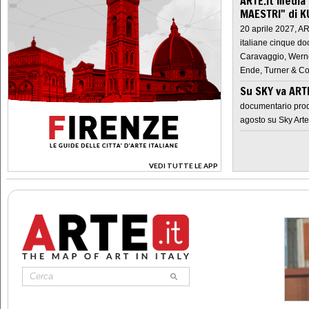
ARTE.it media
MAESTRI" di K
20 aprile 2027, A
italiane cinque do
Caravaggio, Werne
Ende, Turner & Co
Su SKY va AR
documentario prod
agosto su Sky Arte
VEDI TUTTE LE APP
>