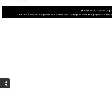
|
|
Dati societari
Note legali
ARTE.it è una testata giornalistica online iscritta al Registro della Stampa presso il Trib