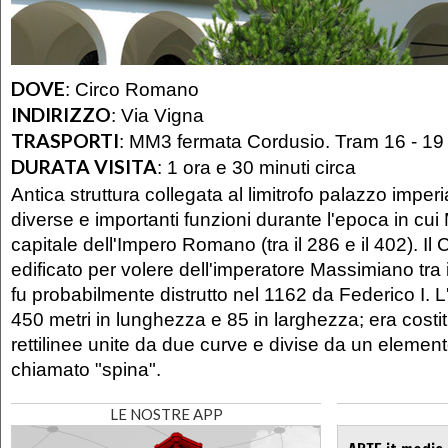
DOVE
:
Circo Romano
INDIRIZZO
:
Via Vigna
TRASPORTI
:
MM3 fermata Cordusio. Tram 16 - 19
DURATA VISITA
:
1 ora e 30 minuti circa
Antica struttura collegata al limitrofo palazzo imper
diverse e importanti funzioni durante l'epoca in cu
capitale dell'Impero Romano (tra il 286 e il 402). Il
edificato per volere dell'imperatore Massimiano tra il 
fu probabilmente distrutto nel 1162 da Federico I. L
450 metri in lunghezza e 85 in larghezza; era costit
rettilinee unite da due curve e divise da un elemento
chiamato "spina".
LE NOSTRE APP