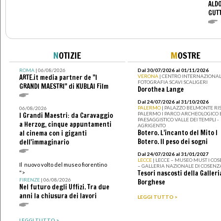
ALDO
GUT
N
OTIZIE
M
OSTRE
ROMA
| 06/08/2026
Dal 30/07/2026 al 01/11/2026
ARTE.it media partner de "I
VERONA
| CENTRO INTERNAZIONAL
FOTOGRAFIA SCAVI SCALIGERI
GRANDI MAESTRI" di KUBLAI Film
Dorothea Lange
Dal 24/07/2026 al 31/10/2026
PALERMO
| PALAZZO BELMONTE RIS
06/08/2026
PALERMO I PARCO ARCHEOLOGICO 
I Grandi Maestri: da Caravaggio
PAESAGGISTICO VALLE DEI TEMPLI -
a Herzog, cinque appuntamenti
AGRIGENTO
Botero. L’incanto del Mito I
al cinema con i giganti
Botero. Il peso dei sogni
dell'immaginario
Dal 24/07/2026 al 31/01/2027
LECCE
| LECCE – MUSEO MUST I CO
Il nuovo volto del museo fiorentino
– GALLERIA NAZIONALE DI COSENZ
Tesori nascosti della Galleri
">
FIRENZE
| 06/08/2026
Borghese
Nel futuro degli Uffizi. Tra due
anni la chiusura dei lavori
LEGGI TUTTO >
LEGGI TUTTO >