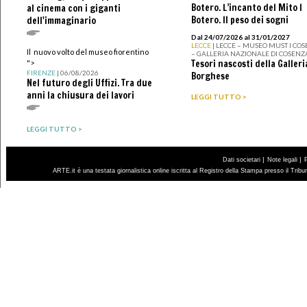
Botero. L’incanto del Mito I
al cinema con i giganti
Botero. Il peso dei sogni
dell'immaginario
Dal 24/07/2026 al 31/01/2027
LECCE
| LECCE – MUSEO MUST I CO
Il nuovo volto del museo fiorentino
– GALLERIA NAZIONALE DI COSENZ
Tesori nascosti della Galleri
">
FIRENZE
| 06/08/2026
Borghese
Nel futuro degli Uffizi. Tra due
anni la chiusura dei lavori
LEGGI TUTTO >
LEGGI TUTTO >
|
|
Dati societari
Note legali
ARTE.it è una testata giornalistica online iscritta al Registro della Stampa presso il Trib