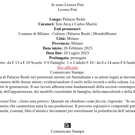
Io sono Leonor Fini
Leonor Fini
Luogo:
Palazzo Reale
Curatori:
Tere Arcq e Carlos Martín
Enti promotori:
Comune di Milano - Cultura | Palazzo Reale | MondoMostre
Città:
Milano
Provincia:
Milano
Data inizio:
26 Febbraio 2025
Data fine:
20 Luglio 2025
Prolungata:
prorogata
to: da € 13 a € 10 Scuole: € 6 Famiglie: 1 o 2 adulti € 10 / da 6 a 14 anni € 6 Audi
Sito ufficiale
Comunicato Stampa:
ria di Palazzo Reale nel presentare
mostre sul Surrealismo e su artisti legati al movi
imento delle donne artiste
, evidenziandone il ruolo nella società e nella cultura. 
utte le generazioni. Il suo lavoro affronta
temi fondamentali della società contempo
tà, dell'appartenenza, dei modelli consolidati di famiglia, della mascolinità e della 
Leonor Fini:
«Sono una pittrice. Quando mi chiedono come faccia, rispondo: “Io s
mento che caratterizza tutta la sua produzione. Il percorso espositivo comprende pitt
moda, costumi, libri d’artista e documenti per sottolineare la poliedricità dell’artista
Comunicato Stampa