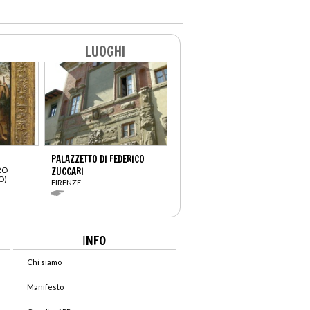
LUOGHI
PALAZZETTO DI FEDERICO
RO
ZUCCARI
O)
FIRENZE
I
NFO
Chi siamo
Manifesto