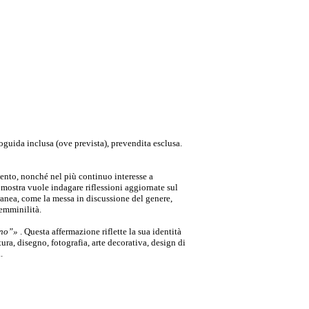
oguida inclusa (ove prevista), prevendita esclusa.
mento
, nonché nel più continuo interesse a
La mostra vuole indagare
riflessioni aggiornate sul
ranea
, come la messa in discussione del genere,
femminilità.
ono”»
​. Questa affermazione riflette la sua
identità
ura, disegno, fotografia, arte decorativa, design di
.