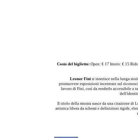
Costo del biglietto:
Open: € 17 Intero: € 15 Ridot
Leonor Fini
si inserisce nella lunga sto
promuovere
esposizioni incentrate sul riconosc
lavoro di Fini
, così da renderlo accessibile a t
dell'identi
Il titolo della mostra nasce da una citazione di 
artistica libera da schemi e definizioni rigide
, ele