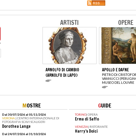
ARTISTI
OPERE
ARNOLFO DI CAMBIO
APOLLO E DAFNE
(ARNOLFO DI LAPO)
PIETRO DI CRISTOFO
VANNUCCI (PERUGIN
MUSEO DEL LOUVRE
M
OSTRE
G
UIDE
Dal 30/07/2026 al 01/11/2026
TORINO
|
OPERA
VERONA
| CENTRO INTERNAZIONALE DI
Erma di Saffo
FOTOGRAFIA SCAVI SCALIGERI
Dorothea Lange
VENEZIA
|
RISTORANTE
Harry’s Dolci
Dal 24/07/2026 al 31/10/2026