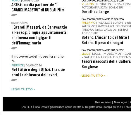
ROMA
| 06/08/2026
Dal 30/07/2026 al 01/11/2026
ARTE.it media partner de "I
VERONA
| CENTRO INTERNAZIONAL
FOTOGRAFIA SCAVI SCALIGERI
GRANDI MAESTRI" di KUBLAI Film
Dorothea Lange
Dal 24/07/2026 al 31/10/2026
PALERMO
| PALAZZO BELMONTE RIS
06/08/2026
PALERMO I PARCO ARCHEOLOGICO 
I Grandi Maestri: da Caravaggio
PAESAGGISTICO VALLE DEI TEMPLI -
a Herzog, cinque appuntamenti
AGRIGENTO
Botero. L’incanto del Mito I
al cinema con i giganti
Botero. Il peso dei sogni
dell'immaginario
Dal 24/07/2026 al 31/01/2027
LECCE
| LECCE – MUSEO MUST I CO
Il nuovo volto del museo fiorentino
– GALLERIA NAZIONALE DI COSENZ
Tesori nascosti della Galleri
">
FIRENZE
| 06/08/2026
Borghese
Nel futuro degli Uffizi. Tra due
anni la chiusura dei lavori
LEGGI TUTTO >
LEGGI TUTTO >
|
|
Dati societari
Note legali
ARTE.it è una testata giornalistica online iscritta al Registro della Stampa presso il Trib