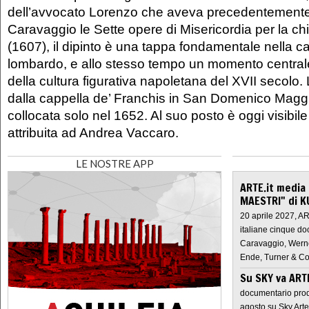
dell’avvocato Lorenzo che aveva precedentement
Caravaggio le Sette opere di Misericordia per la c
(1607), il dipinto è una tappa fondamentale nella car
lombardo, e allo stesso tempo un momento centrale
della cultura figurativa napoletana del XVII secolo.
dalla cappella de’ Franchis in San Domenico Maggi
collocata solo nel 1652. Al suo posto è oggi visibil
attribuita ad Andrea Vaccaro.
LE NOSTRE APP
ARTE.it media
MAESTRI" di K
20 aprile 2027, A
italiane cinque do
Caravaggio, Werne
Ende, Turner & Co
Su SKY va AR
documentario prod
agosto su Sky Arte