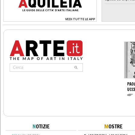
VEDI TUTTE LE APP
>
PAOL
UCC
N
OTIZIE
M
OSTRE