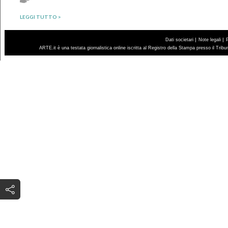
LEGGI TUTTO >
|
|
Dati societari
Note legali
ARTE.it è una testata giornalistica online iscritta al Registro della Stampa presso il Trib