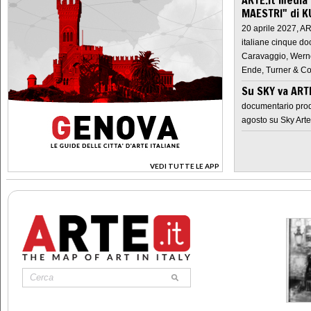
MAESTRI" di K
20 aprile 2027, A
italiane cinque do
Caravaggio, Werne
Ende, Turner & Co
Su SKY va AR
documentario prod
agosto su Sky Arte
VEDI TUTTE LE APP
>