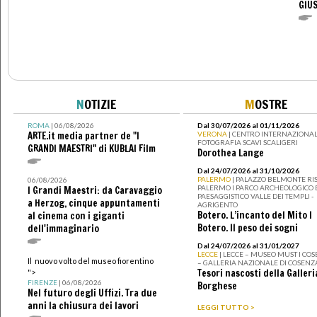
GIUS
N
OTIZIE
M
OSTRE
ROMA
| 06/08/2026
Dal 30/07/2026 al 01/11/2026
ARTE.it media partner de "I
VERONA
| CENTRO INTERNAZIONAL
FOTOGRAFIA SCAVI SCALIGERI
GRANDI MAESTRI" di KUBLAI Film
Dorothea Lange
Dal 24/07/2026 al 31/10/2026
PALERMO
| PALAZZO BELMONTE RIS
06/08/2026
PALERMO I PARCO ARCHEOLOGICO 
I Grandi Maestri: da Caravaggio
PAESAGGISTICO VALLE DEI TEMPLI -
a Herzog, cinque appuntamenti
AGRIGENTO
Botero. L’incanto del Mito I
al cinema con i giganti
Botero. Il peso dei sogni
dell'immaginario
Dal 24/07/2026 al 31/01/2027
LECCE
| LECCE – MUSEO MUST I CO
Il nuovo volto del museo fiorentino
– GALLERIA NAZIONALE DI COSENZ
Tesori nascosti della Galleri
">
FIRENZE
| 06/08/2026
Borghese
Nel futuro degli Uffizi. Tra due
anni la chiusura dei lavori
LEGGI TUTTO >