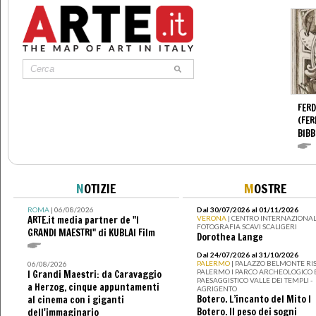
FERD
(FER
BIBB
N
OTIZIE
M
OSTRE
ROMA
| 06/08/2026
Dal 30/07/2026 al 01/11/2026
ARTE.it media partner de "I
VERONA
| CENTRO INTERNAZIONAL
FOTOGRAFIA SCAVI SCALIGERI
GRANDI MAESTRI" di KUBLAI Film
Dorothea Lange
Dal 24/07/2026 al 31/10/2026
PALERMO
| PALAZZO BELMONTE RIS
06/08/2026
PALERMO I PARCO ARCHEOLOGICO 
I Grandi Maestri: da Caravaggio
PAESAGGISTICO VALLE DEI TEMPLI -
a Herzog, cinque appuntamenti
AGRIGENTO
Botero. L’incanto del Mito I
al cinema con i giganti
Botero. Il peso dei sogni
dell'immaginario