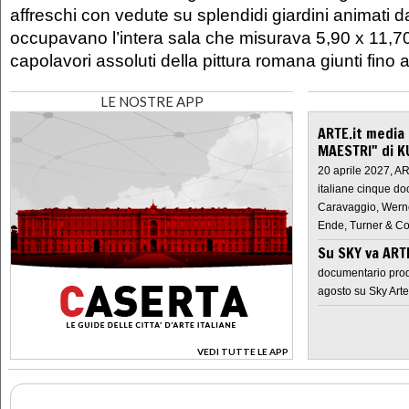
affreschi con vedute su splendidi giardini animati da 
occupavano l’intera sala che misurava 5,90 x 11,7
capolavori assoluti della pittura romana giunti fino 
LE NOSTRE APP
ARTE.it media
MAESTRI" di K
20 aprile 2027, A
italiane cinque do
Caravaggio, Werne
Ende, Turner & Co
Su SKY va AR
documentario prod
agosto su Sky Arte
VEDI TUTTE LE APP
>