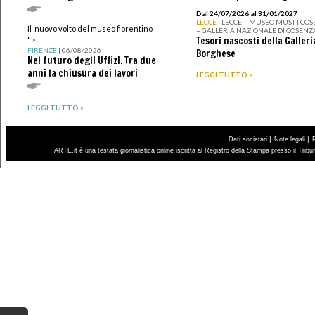
Dal 24/07/2026 al 31/01/2027
LECCE
| LECCE – MUSEO MUST I CO
Il nuovo volto del museo fiorentino
– GALLERIA NAZIONALE DI COSENZ
Tesori nascosti della Galleri
">
FIRENZE
| 06/08/2026
Borghese
Nel futuro degli Uffizi. Tra due
anni la chiusura dei lavori
LEGGI TUTTO >
LEGGI TUTTO >
|
|
Dati societari
Note legali
ARTE.it è una testata giornalistica online iscritta al Registro della Stampa presso il Trib