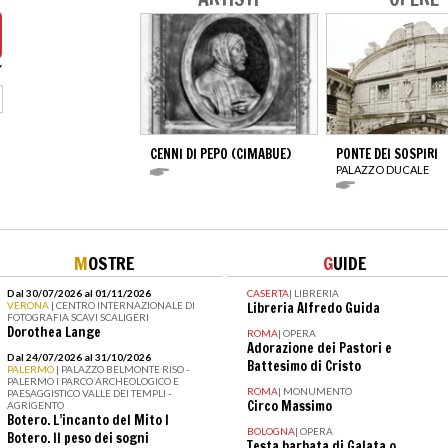
CENNI DI PEPO (CIMABUE)
PONTE DEI SOSPIRI
PALAZZO DUCALE
M
OSTRE
G
UIDE
Dal 30/07/2026 al 01/11/2026
CASERTA
|
LIBRERIA
VERONA
| CENTRO INTERNAZIONALE DI
Libreria Alfredo Guida
FOTOGRAFIA SCAVI SCALIGERI
Dorothea Lange
ROMA
|
OPERA
Adorazione dei Pastori e
Dal 24/07/2026 al 31/10/2026
Battesimo di Cristo
PALERMO
| PALAZZO BELMONTE RISO -
PALERMO I PARCO ARCHEOLOGICO E
ROMA
|
MONUMENTO
PAESAGGISTICO VALLE DEI TEMPLI -
Circo Massimo
AGRIGENTO
Botero. L’incanto del Mito I
BOLOGNA
|
OPERA
Botero. Il peso dei sogni
Testa barbata di Galata o