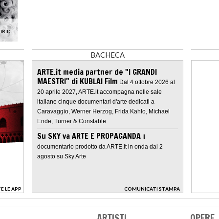
DRID
BACHECA
ARTE.it media partner de "I GRANDI
MAESTRI" di KUBLAI Film
Dal 4 ottobre 2026 al
20 aprile 2027, ARTE.it accompagna nelle sale
italiane cinque documentari d'arte dedicati a
Caravaggio, Werner Herzog, Frida Kahlo, Michael
Ende, Turner & Constable
Su SKY va ARTE E PROPAGANDA
Il
documentario prodotto da ARTE.it in onda dal 2
agosto su Sky Arte
E LE APP
COMUNICATI STAMPA
>
ARTISTI
OPERE