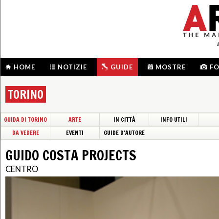
HOME
NOTIZIE
GUIDE
MOSTRE
F
TORINO
GUIDA DI TORINO
ARTE
IN CITTÀ
INFO UTILI
DA VEDERE
EVENTI
GUIDE D'AUTORE
GUIDO COSTA PROJECTS
CENTRO