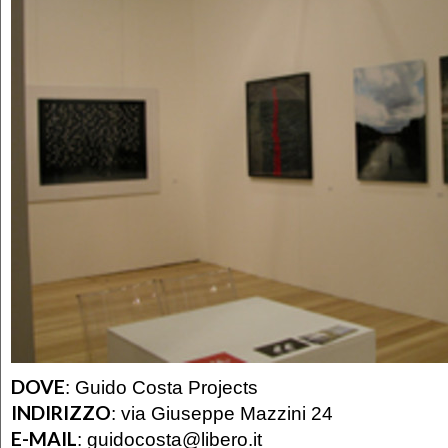
DOVE
:
Guido Costa Projects
INDIRIZZO
:
via Giuseppe Mazzini 24
E-MAIL
:
guidocosta@libero.it