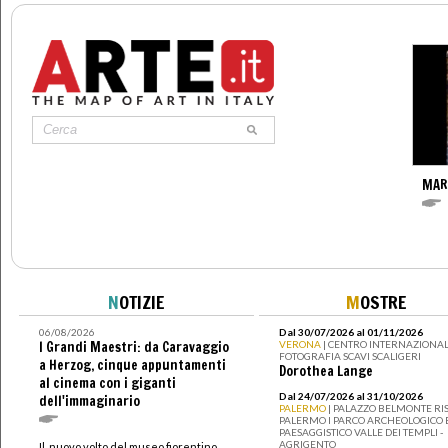
MAR
N
OTIZIE
M
OSTRE
06/08/2026
Dal 30/07/2026 al 01/11/2026
I Grandi Maestri: da Caravaggio
VERONA
| CENTRO INTERNAZIONAL
FOTOGRAFIA SCAVI SCALIGERI
a Herzog, cinque appuntamenti
Dorothea Lange
al cinema con i giganti
Dal 24/07/2026 al 31/10/2026
dell'immaginario
PALERMO
| PALAZZO BELMONTE RIS
PALERMO I PARCO ARCHEOLOGICO 
PAESAGGISTICO VALLE DEI TEMPLI -
AGRIGENTO
Il nuovo volto del museo fiorentino