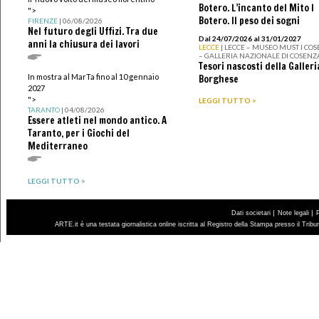
Botero. L’incanto del Mito I
">
Botero. Il peso dei sogni
FIRENZE
| 06/08/2026
Nel futuro degli Uffizi. Tra due
Dal 24/07/2026 al 31/01/2027
anni la chiusura dei lavori
LECCE
| LECCE – MUSEO MUST I CO
– GALLERIA NAZIONALE DI COSENZ
Tesori nascosti della Galleri
In mostra al MarTa fino al 10 gennaio
Borghese
2027
">
LEGGI TUTTO >
TARANTO
| 04/08/2026
Essere atleti nel mondo antico. A
Taranto, per i Giochi del
Mediterraneo
LEGGI TUTTO >
|
|
Dati societari
Note legali
ARTE.it è una testata giornalistica online iscritta al Registro della Stampa presso il Trib