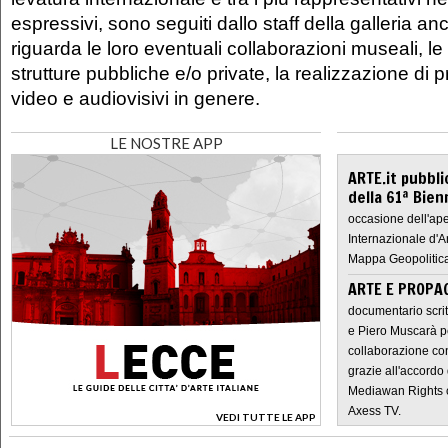
espressivi, sono seguiti dallo staff della galleria a
riguarda le loro eventuali collaborazioni museali, le
strutture pubbliche e/o private, la realizzazione di pro
video e audiovisivi in genere.
LE NOSTRE APP
ARTE.it pubbli
della 61ª Bien
occasione dell'ape
Internazionale d'A
Mappa Geopolitica
ARTE E PROPAG
documentario scrit
e Piero Muscarà pe
collaborazione con
grazie all'accordo 
Mediawan Rights c
Axess TV.
VEDI TUTTE LE APP
>