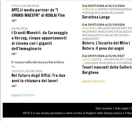
ROMA
| 06/08/2026
Dal 30/07/2026 al 01/11/2026
ARTE.it media partner de "I
VERONA
| CENTRO INTERNAZIONAL
FOTOGRAFIA SCAVI SCALIGERI
GRANDI MAESTRI" di KUBLAI Film
Dorothea Lange
Dal 24/07/2026 al 31/10/2026
PALERMO
| PALAZZO BELMONTE RIS
06/08/2026
PALERMO I PARCO ARCHEOLOGICO 
I Grandi Maestri: da Caravaggio
PAESAGGISTICO VALLE DEI TEMPLI -
a Herzog, cinque appuntamenti
AGRIGENTO
Botero. L’incanto del Mito I
al cinema con i giganti
Botero. Il peso dei sogni
dell'immaginario
Dal 24/07/2026 al 31/01/2027
LECCE
| LECCE – MUSEO MUST I CO
Il nuovo volto del museo fiorentino
– GALLERIA NAZIONALE DI COSENZ
Tesori nascosti della Galleri
">
FIRENZE
| 06/08/2026
Borghese
Nel futuro degli Uffizi. Tra due
anni la chiusura dei lavori
LEGGI TUTTO >
LEGGI TUTTO >
|
|
Dati societari
Note legali
ARTE.it è una testata giornalistica online iscritta al Registro della Stampa presso il Trib