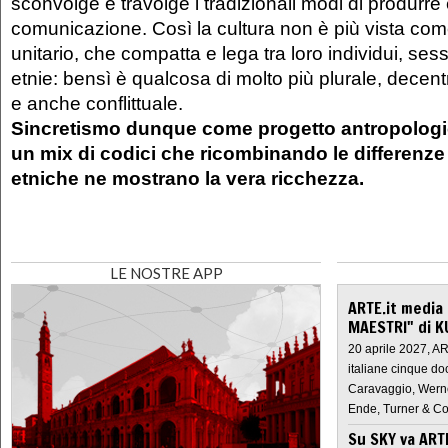
sconvolge e travolge i tradizionali modi di produrre
comunicazione. Così la cultura non è più vista co
unitario, che compatta e lega tra loro individui, sessi
etnie: bensì è qualcosa di molto più plurale, decen
e anche conflittuale.
Sincretismo dunque come progetto antropolog
un mix di codici che ricombinando le differenze a
etniche ne mostrano la vera ricchezza.
LE NOSTRE APP
ARTE.it media
MAESTRI" di K
20 aprile 2027, A
italiane cinque do
Caravaggio, Werne
Ende, Turner & Co
Su SKY va AR