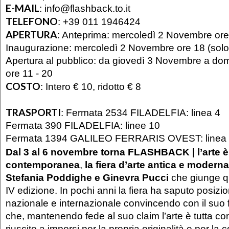
E-MAIL
:
info@flashback.to.it
TELEFONO
:
+39 011 1946424
APERTURA
:
Anteprima: mercoledì 2 Novembre ore 1
Inaugurazione: mercoledì 2 Novembre ore 18 (solo 
Apertura al pubblico: da giovedì 3 Novembre a d
ore 11 - 20
COSTO
:
Intero € 10, ridotto € 8
TRASPORTI
:
Fermata 2534 FILADELFIA: linea 4
Fermata 390 FILADELFIA: linee 10
Fermata 1394 GALILEO FERRARIS OVEST: linea
Dal 3 al 6 novembre
torna
FLASHBACK | l’arte è 
contemporanea
,
la fiera d’arte antica e moderna
Stefania Poddighe e Ginevra Pucci
che giunge q
IV edizione. In pochi anni la fiera ha saputo posizion
nazionale e internazionale convincendo con il suo 
che, mantenendo fede al suo claim l’arte è tutta c
riuscito a imporsi per la propria originalità e per l